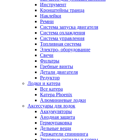
Инструмент
Кронштейны транца
Наклейки
Ремни
Система запуска двигателя
Система охлаждения
Система управления
Топливная система
Электро- оборудование
Свечи
Фильтры
Гребные винты
Детали двигателя
Редуктор
Лодки и катера
Все катера
Катера Phoenix
Алюминиевые лодки
Аксессуары для лодок
Аккумуляторы
Анодная защита
Гермоупаковка
Дельные вещи
Держатели спиннинга
Звуковые сигналы и горны