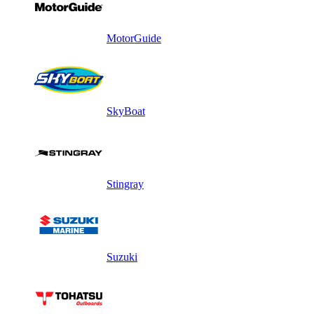
MotorGuide
SkyBoat
Stingray
Suzuki