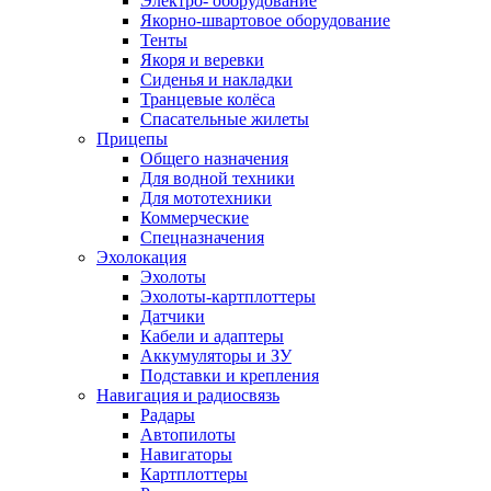
Электро- оборудование
Якорно-швартовое оборудование
Тенты
Якоря и веревки
Сиденья и накладки
Транцевые колёса
Спасательные жилеты
Прицепы
Общего назначения
Для водной техники
Для мототехники
Коммерческие
Спецназначения
Эхолокация
Эхолоты
Эхолоты-картплоттеры
Датчики
Кабели и адаптеры
Аккумуляторы и ЗУ
Подставки и крепления
Навигация и радиосвязь
Радары
Автопилоты
Навигаторы
Картплоттеры