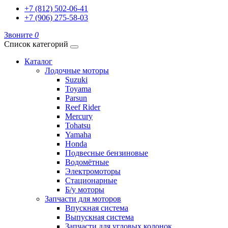
+7 (812) 502-06-41
+7 (906) 275-58-03
Звоните
0
Список категорий
Каталог
Лодочные моторы
Suzuki
Toyama
Parsun
Reef Rider
Mercury
Tohatsu
Yamaha
Honda
Подвесные бензиновые
Водомётные
Электромоторы
Стационарные
Б/у моторы
Запчасти для моторов
Впускная система
Выпускная система
Запчасти для угловых колонок