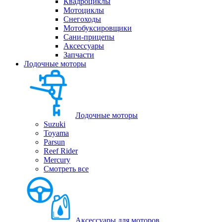
Квадроциклы
Мотоциклы
Снегоходы
Мотобуксировщики
Сани-прицепы
Аксессуары
Запчасти
Лодочные моторы
Лодочные моторы
Suzuki
Toyama
Parsun
Reef Rider
Mercury
Смотреть все
Аксессуары для моторов