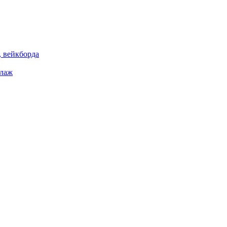
 вейкборда
елаж