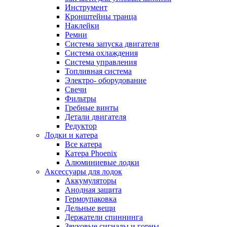
Инструмент
Кронштейны транца
Наклейки
Ремни
Система запуска двигателя
Система охлаждения
Система управления
Топливная система
Электро- оборудование
Свечи
Фильтры
Гребные винты
Детали двигателя
Редуктор
Лодки и катера
Все катера
Катера Phoenix
Алюминиевые лодки
Аксессуары для лодок
Аккумуляторы
Анодная защита
Гермоупаковка
Дельные вещи
Держатели спиннинга
Звуковые сигналы и горны