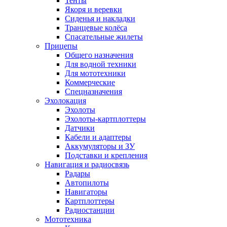
Тенты
Якоря и веревки
Сиденья и накладки
Транцевые колёса
Спасательные жилеты
Прицепы
Общего назначения
Для водной техники
Для мототехники
Коммерческие
Спецназначения
Эхолокация
Эхолоты
Эхолоты-картплоттеры
Датчики
Кабели и адаптеры
Аккумуляторы и ЗУ
Подставки и крепления
Навигация и радиосвязь
Радары
Автопилоты
Навигаторы
Картплоттеры
Радиостанции
Мототехника