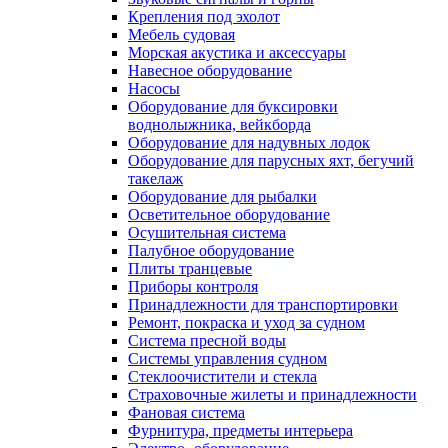
Крепления под эхолот
Мебель судовая
Морская акустика и аксессуары
Навесное оборудование
Насосы
Оборудование для буксировки
воднолыжника, вейкборда
Оборудование для надувных лодок
Оборудование для парусных яхт, бегучий
такелаж
Оборудование для рыбалки
Осветительное оборудование
Осушительная система
Палубное оборудование
Плиты транцевые
Приборы контроля
Принадлежности для транспортировки
Ремонт, покраска и уход за судном
Система пресной воды
Системы управления судном
Стеклоочистители и стекла
Страховочные жилеты и принадлежности
Фановая система
Фурнитура, предметы интерьера