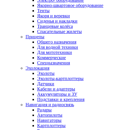
Электро- оборудование
Якорно-швартовое оборудование
Тенты
Якоря и веревки
Сиденья и накладки
Транцевые колёса
Спасательные жилеты
Прицепы
Общего назначения
Для водной техники
Для мототехники
Коммерческие
Спецназначения
Эхолокация
Эхолоты
Эхолоты-картплоттеры
Датчики
Кабели и адаптеры
Аккумуляторы и ЗУ
Подставки и крепления
Навигация и радиосвязь
Радары
Автопилоты
Навигаторы
Картплоттеры