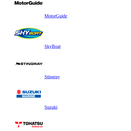
MotorGuide
SkyBoat
Stingray
Suzuki