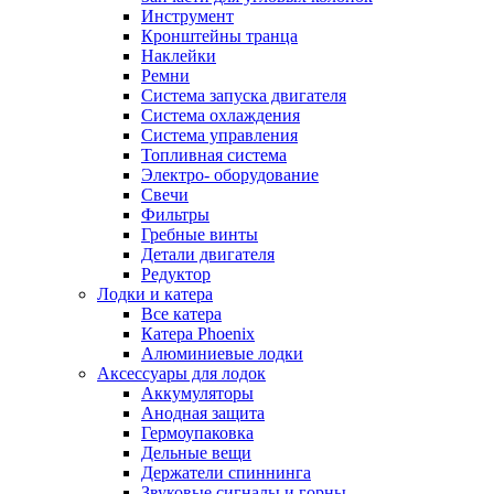
Инструмент
Кронштейны транца
Наклейки
Ремни
Система запуска двигателя
Система охлаждения
Система управления
Топливная система
Электро- оборудование
Свечи
Фильтры
Гребные винты
Детали двигателя
Редуктор
Лодки и катера
Все катера
Катера Phoenix
Алюминиевые лодки
Аксессуары для лодок
Аккумуляторы
Анодная защита
Гермоупаковка
Дельные вещи
Держатели спиннинга
Звуковые сигналы и горны