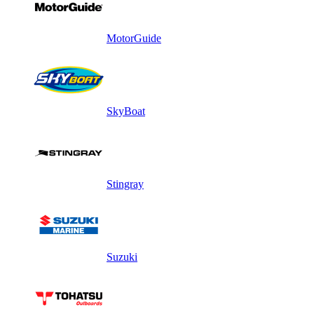
MotorGuide
SkyBoat
Stingray
Suzuki