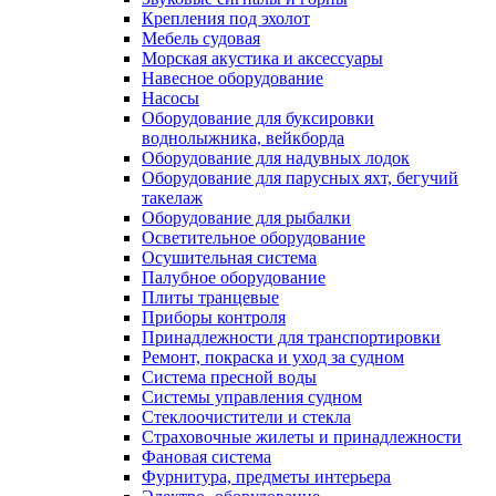
Крепления под эхолот
Мебель судовая
Морская акустика и аксессуары
Навесное оборудование
Насосы
Оборудование для буксировки
воднолыжника, вейкборда
Оборудование для надувных лодок
Оборудование для парусных яхт, бегучий
такелаж
Оборудование для рыбалки
Осветительное оборудование
Осушительная система
Палубное оборудование
Плиты транцевые
Приборы контроля
Принадлежности для транспортировки
Ремонт, покраска и уход за судном
Система пресной воды
Системы управления судном
Стеклоочистители и стекла
Страховочные жилеты и принадлежности
Фановая система
Фурнитура, предметы интерьера