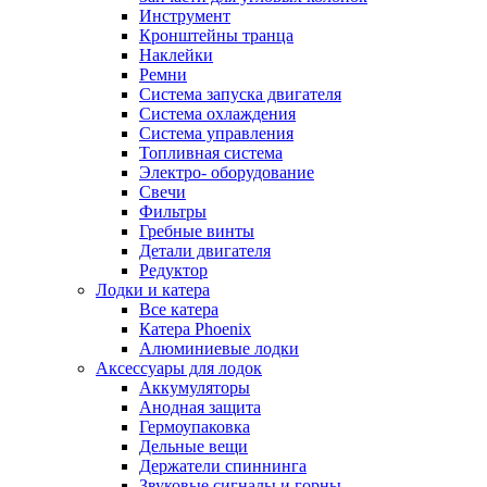
Инструмент
Кронштейны транца
Наклейки
Ремни
Система запуска двигателя
Система охлаждения
Система управления
Топливная система
Электро- оборудование
Свечи
Фильтры
Гребные винты
Детали двигателя
Редуктор
Лодки и катера
Все катера
Катера Phoenix
Алюминиевые лодки
Аксессуары для лодок
Аккумуляторы
Анодная защита
Гермоупаковка
Дельные вещи
Держатели спиннинга
Звуковые сигналы и горны