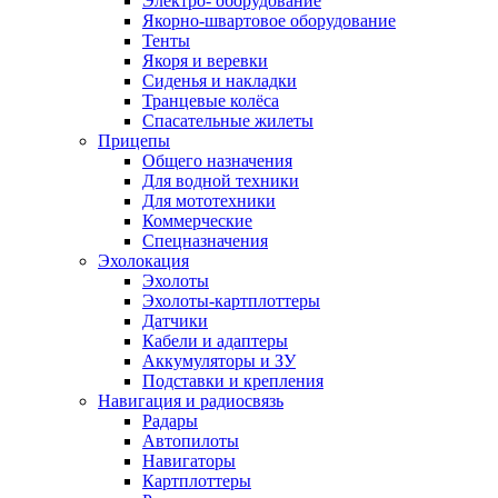
Электро- оборудование
Якорно-швартовое оборудование
Тенты
Якоря и веревки
Сиденья и накладки
Транцевые колёса
Спасательные жилеты
Прицепы
Общего назначения
Для водной техники
Для мототехники
Коммерческие
Спецназначения
Эхолокация
Эхолоты
Эхолоты-картплоттеры
Датчики
Кабели и адаптеры
Аккумуляторы и ЗУ
Подставки и крепления
Навигация и радиосвязь
Радары
Автопилоты
Навигаторы
Картплоттеры