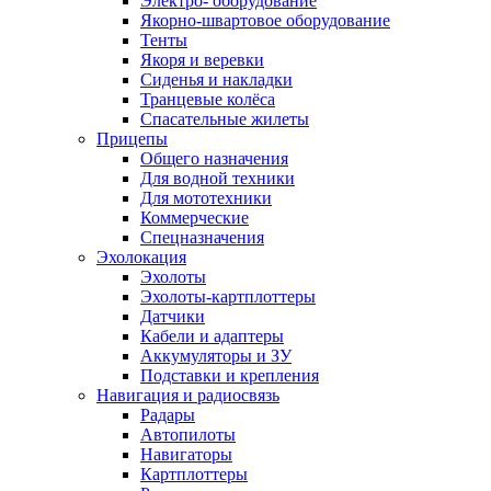
Электро- оборудование
Якорно-швартовое оборудование
Тенты
Якоря и веревки
Сиденья и накладки
Транцевые колёса
Спасательные жилеты
Прицепы
Общего назначения
Для водной техники
Для мототехники
Коммерческие
Спецназначения
Эхолокация
Эхолоты
Эхолоты-картплоттеры
Датчики
Кабели и адаптеры
Аккумуляторы и ЗУ
Подставки и крепления
Навигация и радиосвязь
Радары
Автопилоты
Навигаторы
Картплоттеры