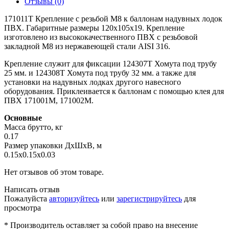
Отзывы (0)
171011Т Крепление с резьбой М8 к баллонам надувных лодок
ПВХ. Габаритные размеры 120х105х19. Крепление
изготовлено из высококачественного ПВХ с резьбовой
закладной М8 из нержавеющей стали AISI 316.
Крепление служит для фиксации 124307Т Хомута под трубу
25 мм. и 124308Т Хомута под трубу 32 мм. а также для
установки на надувных лодках другого навесного
оборудования. Приклеивается к баллонам с помощью клея для
ПВХ 171001М, 171002М.
Основные
Масса брутто, кг
0.17
Размер упаковки ДхШхВ, м
0.15x0.15x0.03
Нет отзывов об этом товаре.
Написать отзыв
Пожалуйста
авторизуйтесь
или
зарегистрируйтесь
для
просмотра
* Производитель оставляет за собой право на внесение