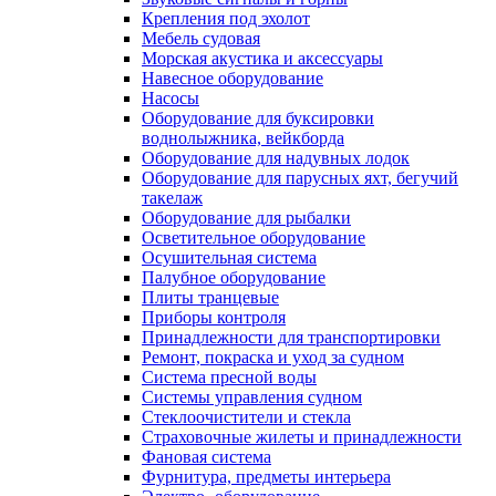
Крепления под эхолот
Мебель судовая
Морская акустика и аксессуары
Навесное оборудование
Насосы
Оборудование для буксировки
воднолыжника, вейкборда
Оборудование для надувных лодок
Оборудование для парусных яхт, бегучий
такелаж
Оборудование для рыбалки
Осветительное оборудование
Осушительная система
Палубное оборудование
Плиты транцевые
Приборы контроля
Принадлежности для транспортировки
Ремонт, покраска и уход за судном
Система пресной воды
Системы управления судном
Стеклоочистители и стекла
Страховочные жилеты и принадлежности
Фановая система
Фурнитура, предметы интерьера