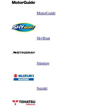
MotorGuide
SkyBoat
Stingray
Suzuki