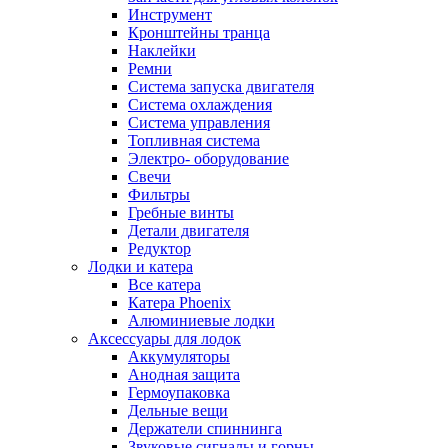
Инструмент
Кронштейны транца
Наклейки
Ремни
Система запуска двигателя
Система охлаждения
Система управления
Топливная система
Электро- оборудование
Свечи
Фильтры
Гребные винты
Детали двигателя
Редуктор
Лодки и катера
Все катера
Катера Phoenix
Алюминиевые лодки
Аксессуары для лодок
Аккумуляторы
Анодная защита
Гермоупаковка
Дельные вещи
Держатели спиннинга
Звуковые сигналы и горны