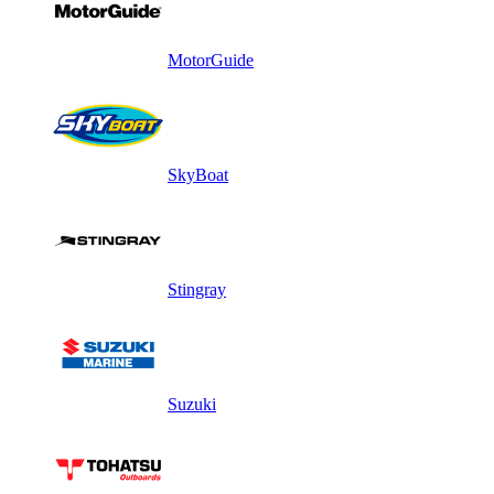
MotorGuide
SkyBoat
Stingray
Suzuki