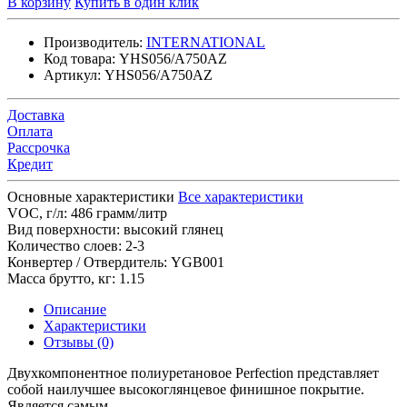
В корзину
Купить в один клик
Производитель:
INTERNATIONAL
Код товара:
YHS056/A750AZ
Артикул:
YHS056/A750AZ
Доставка
Оплата
Рассрочка
Кредит
Основные характеристики
Все характеристики
VOC, г/л:
486 грамм/литр
Вид поверхности:
высокий глянец
Количество слоев:
2-3
Конвертер / Отвердитель:
YGB001
Масса брутто, кг:
1.15
Описание
Характеристики
Отзывы (0)
Двухкомпонентное полиуретановое Perfection представляет
собой наилучшее высокоглянцевое финишное покрытие.
Является самым