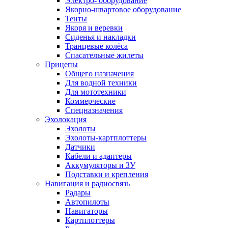
Электро- оборудование
Якорно-швартовое оборудование
Тенты
Якоря и веревки
Сиденья и накладки
Транцевые колёса
Спасательные жилеты
Прицепы
Общего назначения
Для водной техники
Для мототехники
Коммерческие
Спецназначения
Эхолокация
Эхолоты
Эхолоты-картплоттеры
Датчики
Кабели и адаптеры
Аккумуляторы и ЗУ
Подставки и крепления
Навигация и радиосвязь
Радары
Автопилоты
Навигаторы
Картплоттеры