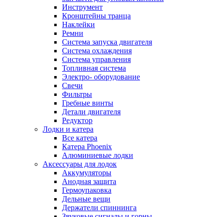
Инструмент
Кронштейны транца
Наклейки
Ремни
Система запуска двигателя
Система охлаждения
Система управления
Топливная система
Электро- оборудование
Свечи
Фильтры
Гребные винты
Детали двигателя
Редуктор
Лодки и катера
Все катера
Катера Phoenix
Алюминиевые лодки
Аксессуары для лодок
Аккумуляторы
Анодная защита
Гермоупаковка
Дельные вещи
Держатели спиннинга
Звуковые сигналы и горны