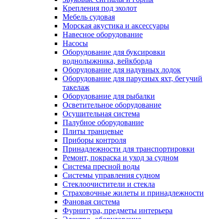
Крепления под эхолот
Мебель судовая
Морская акустика и аксессуары
Навесное оборудование
Насосы
Оборудование для буксировки
воднолыжника, вейкборда
Оборудование для надувных лодок
Оборудование для парусных яхт, бегучий
такелаж
Оборудование для рыбалки
Осветительное оборудование
Осушительная система
Палубное оборудование
Плиты транцевые
Приборы контроля
Принадлежности для транспортировки
Ремонт, покраска и уход за судном
Система пресной воды
Системы управления судном
Стеклоочистители и стекла
Страховочные жилеты и принадлежности
Фановая система
Фурнитура, предметы интерьера