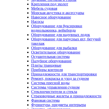
Крепления под эхолот
Мебель судовая
Морская акустика и аксессуары
Навесное оборудование
Насосы
Оборудование для буксировки
воднолыжника, вейкборда
Оборудование для надувных лодок
Оборудование для парусных яхт, бегучий
такелаж
Оборудование для рыбалки
Осветительное оборудование
Осушительная система
Палубное оборудование
Плиты транцевые
Приборы контроля
Принадлежности для транспортировки
Ремонт, покраска и уход за судном
Система пресной воды
Системы управления судном
Стеклоочистители и стекла
Страховочные жилеты и принадлежности
Фановая система
Фурнитура, предметы интерьера