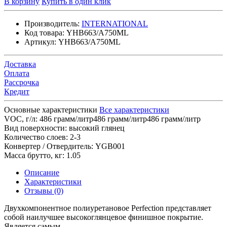
В корзину
Купить в один клик
Производитель:
INTERNATIONAL
Код товара:
YHB663/A750ML
Артикул:
YHB663/A750ML
Доставка
Оплата
Рассрочка
Кредит
Основные характеристики
Все характеристики
VOC, г/л:
486 грамм/литр486 грамм/литр486 грамм/литр
Вид поверхности:
высокий глянец
Количество слоев:
2-3
Конвертер / Отвердитель:
YGB001
Масса брутто, кг:
1.05
Описание
Характеристики
Отзывы (0)
Двухкомпонентное полиуретановое Perfection представляет
собой наилучшее высокоглянцевое финишное покрытие.
Является самым