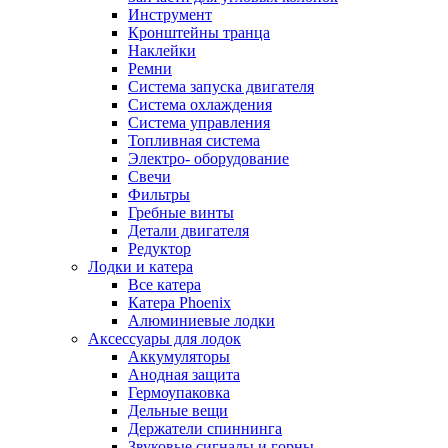
Инструмент
Кронштейны транца
Наклейки
Ремни
Система запуска двигателя
Система охлаждения
Система управления
Топливная система
Электро- оборудование
Свечи
Фильтры
Гребные винты
Детали двигателя
Редуктор
Лодки и катера
Все катера
Катера Phoenix
Алюминиевые лодки
Аксессуары для лодок
Аккумуляторы
Анодная защита
Гермоупаковка
Дельные вещи
Держатели спиннинга
Звуковые сигналы и горны