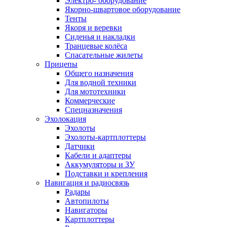
Электро- оборудование
Якорно-швартовое оборудование
Тенты
Якоря и веревки
Сиденья и накладки
Транцевые колёса
Спасательные жилеты
Прицепы
Общего назначения
Для водной техники
Для мототехники
Коммерческие
Спецназначения
Эхолокация
Эхолоты
Эхолоты-картплоттеры
Датчики
Кабели и адаптеры
Аккумуляторы и ЗУ
Подставки и крепления
Навигация и радиосвязь
Радары
Автопилоты
Навигаторы
Картплоттеры