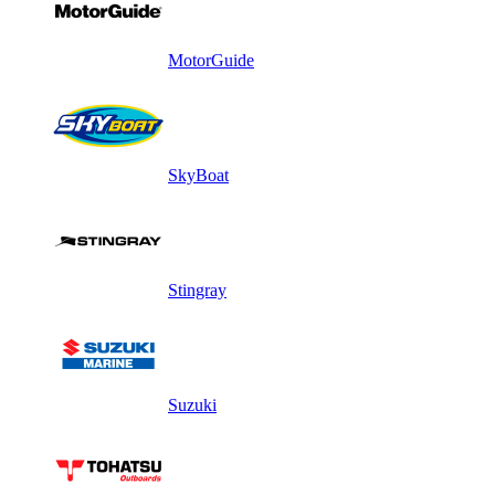
MotorGuide
SkyBoat
Stingray
Suzuki