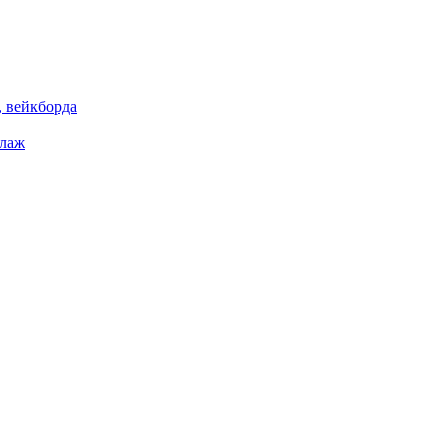
 вейкборда
елаж