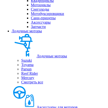
Квадроциклы
Мотоциклы
Снегоходы
Мотобуксировщики
Сани-прицепы
Аксессуары
Запчасти
Лодочные моторы
Лодочные моторы
Suzuki
Toyama
Parsun
Reef Rider
Mercury
Смотреть все
Аксессуары для моторов