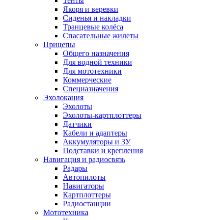
Тенты
Якоря и веревки
Сиденья и накладки
Транцевые колёса
Спасательные жилеты
Прицепы
Общего назначения
Для водной техники
Для мототехники
Коммерческие
Спецназначения
Эхолокация
Эхолоты
Эхолоты-картплоттеры
Датчики
Кабели и адаптеры
Аккумуляторы и ЗУ
Подставки и крепления
Навигация и радиосвязь
Радары
Автопилоты
Навигаторы
Картплоттеры
Радиостанции
Мототехника