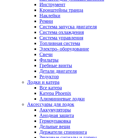
Инструмент
Кронштейны транца
Наклейки
Ремни
Система запуска двигателя
Система охлаждения
Система управления
Топливная система
Электро- оборудование
Свечи
Фильтры
Гребные винты
Детали двигателя
Редуктор
Лодки и катера
Все катера
Катера Phoenix
Алюминиевые лодки
Аксессуары для лодок
Аккумуляторы
Анодная защита
Гермоупаковка
Дельные вещи
Держатели спиннинга
Звуковые сигналы и горны