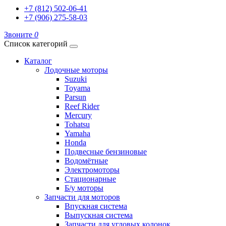
+7 (812) 502-06-41
+7 (906) 275-58-03
Звоните
0
Список категорий
Каталог
Лодочные моторы
Suzuki
Toyama
Parsun
Reef Rider
Mercury
Tohatsu
Yamaha
Honda
Подвесные бензиновые
Водомётные
Электромоторы
Стационарные
Б/у моторы
Запчасти для моторов
Впускная система
Выпускная система
Запчасти для угловых колонок