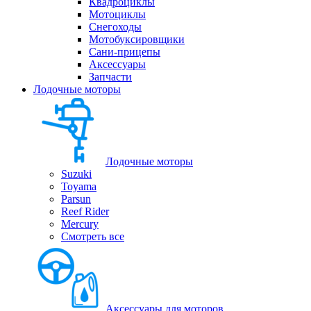
Квадроциклы
Мотоциклы
Снегоходы
Мотобуксировщики
Сани-прицепы
Аксессуары
Запчасти
Лодочные моторы
Лодочные моторы
Suzuki
Toyama
Parsun
Reef Rider
Mercury
Смотреть все
Аксессуары для моторов