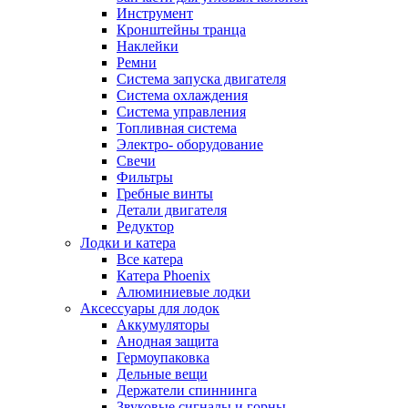
Инструмент
Кронштейны транца
Наклейки
Ремни
Система запуска двигателя
Система охлаждения
Система управления
Топливная система
Электро- оборудование
Свечи
Фильтры
Гребные винты
Детали двигателя
Редуктор
Лодки и катера
Все катера
Катера Phoenix
Алюминиевые лодки
Аксессуары для лодок
Аккумуляторы
Анодная защита
Гермоупаковка
Дельные вещи
Держатели спиннинга
Звуковые сигналы и горны