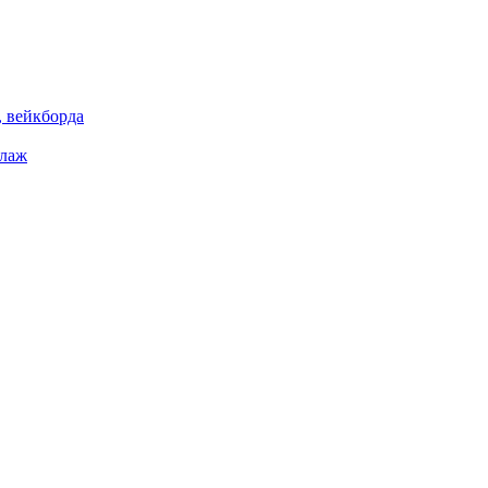
 вейкборда
елаж