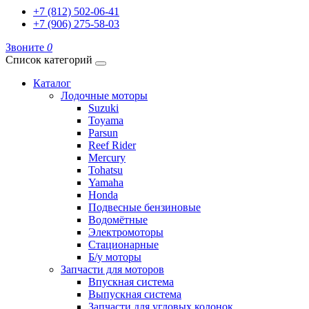
+7 (812) 502-06-41
+7 (906) 275-58-03
Звоните
0
Список категорий
Каталог
Лодочные моторы
Suzuki
Toyama
Parsun
Reef Rider
Mercury
Tohatsu
Yamaha
Honda
Подвесные бензиновые
Водомётные
Электромоторы
Стационарные
Б/у моторы
Запчасти для моторов
Впускная система
Выпускная система
Запчасти для угловых колонок