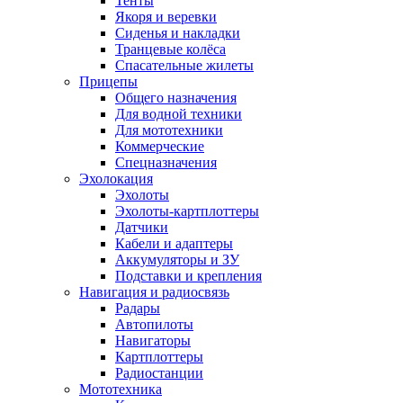
Тенты
Якоря и веревки
Сиденья и накладки
Транцевые колёса
Спасательные жилеты
Прицепы
Общего назначения
Для водной техники
Для мототехники
Коммерческие
Спецназначения
Эхолокация
Эхолоты
Эхолоты-картплоттеры
Датчики
Кабели и адаптеры
Аккумуляторы и ЗУ
Подставки и крепления
Навигация и радиосвязь
Радары
Автопилоты
Навигаторы
Картплоттеры
Радиостанции
Мототехника