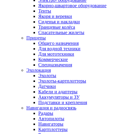
Электро- оборудование
Якорно-швартовое оборудование
Тенты
Якоря и веревки
Сиденья и накладки
Транцевые колёса
Спасательные жилеты
Прицепы
Общего назначения
Для водной техники
Для мототехники
Коммерческие
Спецназначения
Эхолокация
Эхолоты
Эхолоты-картплоттеры
Датчики
Кабели и адаптеры
Аккумуляторы и ЗУ
Подставки и крепления
Навигация и радиосвязь
Радары
Автопилоты
Навигаторы
Картплоттеры