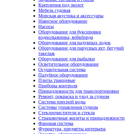
Крепления под эхолот
Мебель судовая
Морская акустика и аксессуары
Навесное оборудование
Насосы
Оборудование для буксировки
воднолыжника, вейкборда
Оборудование для надувных лодок
Оборудование для парусных яхт, бегучий
такелаж
Оборудование для рыбалки
Осветительное оборудование
Осушительная система
Палубное оборудование
Плиты транцевые
Приборы контроля
Принадлежности для транспортировки
Ремонт, покраска и уход за судном
Система пресной воды
Системы управления судном
Стеклоочистители и стекла
Страховочные жилеты и принадлежности
Фановая система
Фурнитура, предметы интерьера