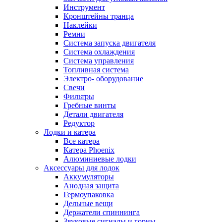
Инструмент
Кронштейны транца
Наклейки
Ремни
Система запуска двигателя
Система охлаждения
Система управления
Топливная система
Электро- оборудование
Свечи
Фильтры
Гребные винты
Детали двигателя
Редуктор
Лодки и катера
Все катера
Катера Phoenix
Алюминиевые лодки
Аксессуары для лодок
Аккумуляторы
Анодная защита
Гермоупаковка
Дельные вещи
Держатели спиннинга
Звуковые сигналы и горны