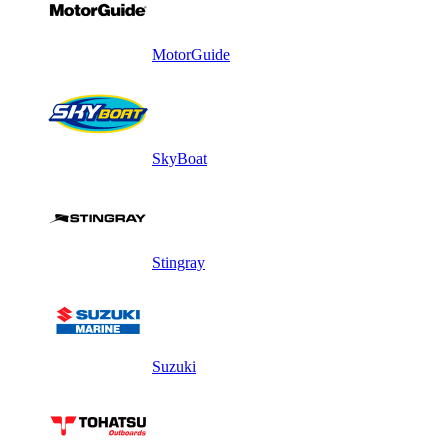
MotorGuide
SkyBoat
Stingray
Suzuki