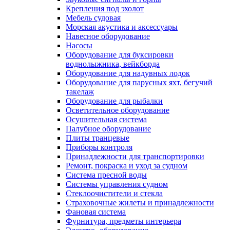
Крепления под эхолот
Мебель судовая
Морская акустика и аксессуары
Навесное оборудование
Насосы
Оборудование для буксировки
воднолыжника, вейкборда
Оборудование для надувных лодок
Оборудование для парусных яхт, бегучий
такелаж
Оборудование для рыбалки
Осветительное оборудование
Осушительная система
Палубное оборудование
Плиты транцевые
Приборы контроля
Принадлежности для транспортировки
Ремонт, покраска и уход за судном
Система пресной воды
Системы управления судном
Стеклоочистители и стекла
Страховочные жилеты и принадлежности
Фановая система
Фурнитура, предметы интерьера