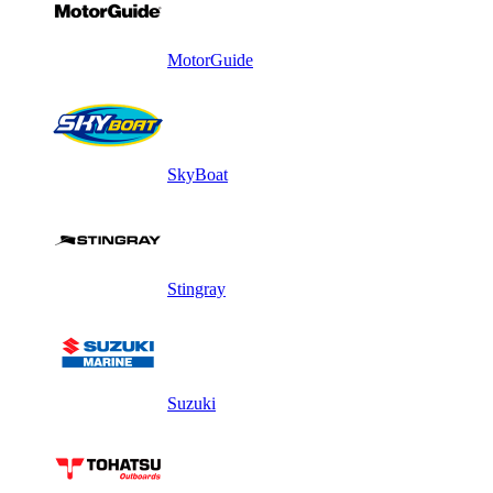
MotorGuide
SkyBoat
Stingray
Suzuki