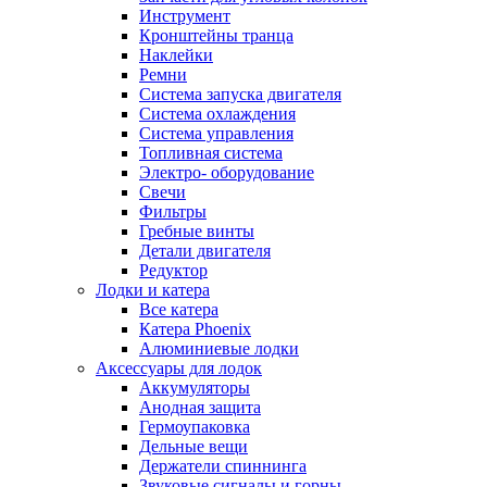
Инструмент
Кронштейны транца
Наклейки
Ремни
Система запуска двигателя
Система охлаждения
Система управления
Топливная система
Электро- оборудование
Свечи
Фильтры
Гребные винты
Детали двигателя
Редуктор
Лодки и катера
Все катера
Катера Phoenix
Алюминиевые лодки
Аксессуары для лодок
Аккумуляторы
Анодная защита
Гермоупаковка
Дельные вещи
Держатели спиннинга
Звуковые сигналы и горны