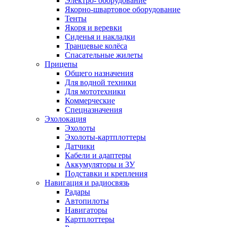
Электро- оборудование
Якорно-швартовое оборудование
Тенты
Якоря и веревки
Сиденья и накладки
Транцевые колёса
Спасательные жилеты
Прицепы
Общего назначения
Для водной техники
Для мототехники
Коммерческие
Спецназначения
Эхолокация
Эхолоты
Эхолоты-картплоттеры
Датчики
Кабели и адаптеры
Аккумуляторы и ЗУ
Подставки и крепления
Навигация и радиосвязь
Радары
Автопилоты
Навигаторы
Картплоттеры