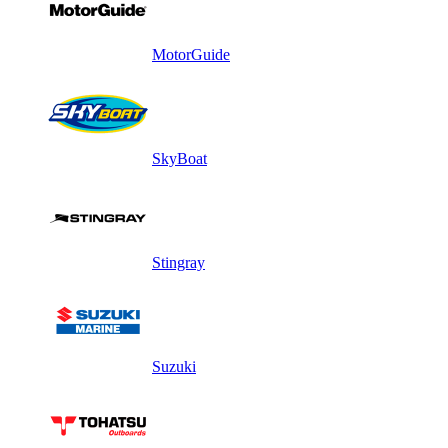
MotorGuide
SkyBoat
Stingray
Suzuki