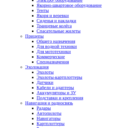
Электро- оборудование
Якорно-швартовое оборудование
Тенты
Якоря и веревки
Сиденья и накладки
Транцевые колёса
Спасательные жилеты
Прицепы
Общего назначения
Для водной техники
Для мототехники
Коммерческие
Спецназначения
Эхолокация
Эхолоты
Эхолоты-картплоттеры
Датчики
Кабели и адаптеры
Аккумуляторы и ЗУ
Подставки и крепления
Навигация и радиосвязь
Радары
Автопилоты
Навигаторы
Картплоттеры