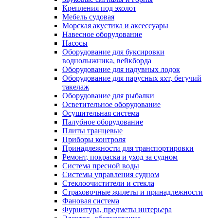
Крепления под эхолот
Мебель судовая
Морская акустика и аксессуары
Навесное оборудование
Насосы
Оборудование для буксировки
воднолыжника, вейкборда
Оборудование для надувных лодок
Оборудование для парусных яхт, бегучий
такелаж
Оборудование для рыбалки
Осветительное оборудование
Осушительная система
Палубное оборудование
Плиты транцевые
Приборы контроля
Принадлежности для транспортировки
Ремонт, покраска и уход за судном
Система пресной воды
Системы управления судном
Стеклоочистители и стекла
Страховочные жилеты и принадлежности
Фановая система
Фурнитура, предметы интерьера