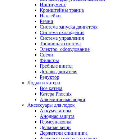
Инструмент
Кронштейны транца
Наклейки
Ремни
Система запуска двигателя
Система охлаждения
Система управления
Топливная система
Электро- оборудование
Свечи
Фильтры
Гребные винты
Детали двигателя
Редуктор
Лодки и катера
Все катера
Катера Phoenix
Алюминиевые лодки
Аксессуары для лодок
Аккумуляторы
Анодная защита
Гермоупаковка
Дельные вещи
Держатели спиннинга
Звуковые сигналы и горны