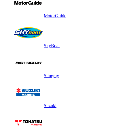
MotorGuide
SkyBoat
Stingray
Suzuki