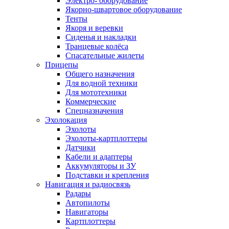
Электро- оборудование
Якорно-швартовое оборудование
Тенты
Якоря и веревки
Сиденья и накладки
Транцевые колёса
Спасательные жилеты
Прицепы
Общего назначения
Для водной техники
Для мототехники
Коммерческие
Спецназначения
Эхолокация
Эхолоты
Эхолоты-картплоттеры
Датчики
Кабели и адаптеры
Аккумуляторы и ЗУ
Подставки и крепления
Навигация и радиосвязь
Радары
Автопилоты
Навигаторы
Картплоттеры