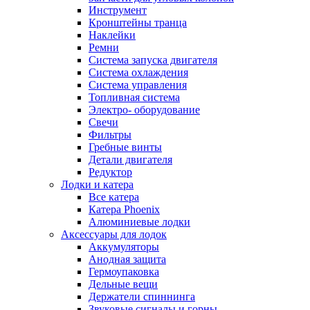
Инструмент
Кронштейны транца
Наклейки
Ремни
Система запуска двигателя
Система охлаждения
Система управления
Топливная система
Электро- оборудование
Свечи
Фильтры
Гребные винты
Детали двигателя
Редуктор
Лодки и катера
Все катера
Катера Phoenix
Алюминиевые лодки
Аксессуары для лодок
Аккумуляторы
Анодная защита
Гермоупаковка
Дельные вещи
Держатели спиннинга
Звуковые сигналы и горны