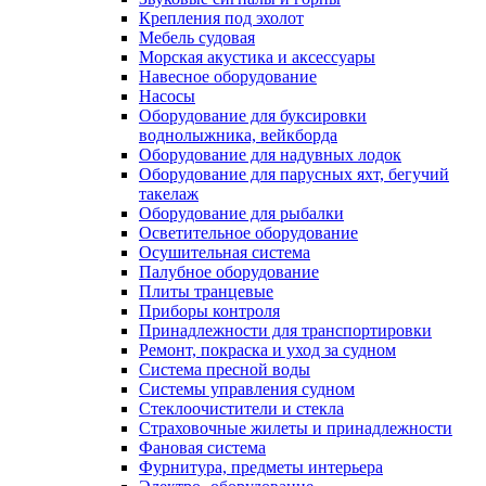
Крепления под эхолот
Мебель судовая
Морская акустика и аксессуары
Навесное оборудование
Насосы
Оборудование для буксировки
воднолыжника, вейкборда
Оборудование для надувных лодок
Оборудование для парусных яхт, бегучий
такелаж
Оборудование для рыбалки
Осветительное оборудование
Осушительная система
Палубное оборудование
Плиты транцевые
Приборы контроля
Принадлежности для транспортировки
Ремонт, покраска и уход за судном
Система пресной воды
Системы управления судном
Стеклоочистители и стекла
Страховочные жилеты и принадлежности
Фановая система
Фурнитура, предметы интерьера