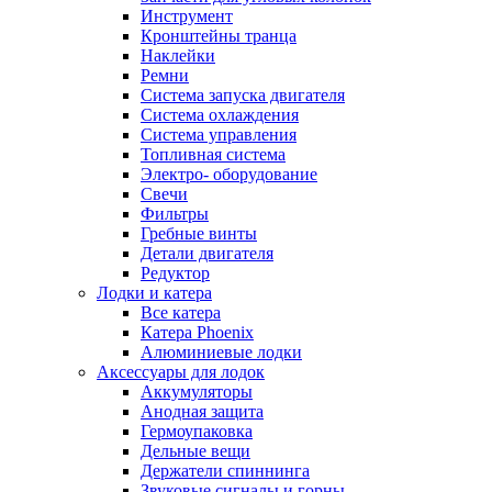
Инструмент
Кронштейны транца
Наклейки
Ремни
Система запуска двигателя
Система охлаждения
Система управления
Топливная система
Электро- оборудование
Свечи
Фильтры
Гребные винты
Детали двигателя
Редуктор
Лодки и катера
Все катера
Катера Phoenix
Алюминиевые лодки
Аксессуары для лодок
Аккумуляторы
Анодная защита
Гермоупаковка
Дельные вещи
Держатели спиннинга
Звуковые сигналы и горны