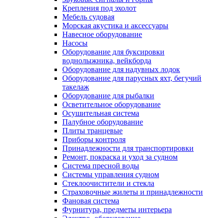
Крепления под эхолот
Мебель судовая
Морская акустика и аксессуары
Навесное оборудование
Насосы
Оборудование для буксировки
воднолыжника, вейкборда
Оборудование для надувных лодок
Оборудование для парусных яхт, бегучий
такелаж
Оборудование для рыбалки
Осветительное оборудование
Осушительная система
Палубное оборудование
Плиты транцевые
Приборы контроля
Принадлежности для транспортировки
Ремонт, покраска и уход за судном
Система пресной воды
Системы управления судном
Стеклоочистители и стекла
Страховочные жилеты и принадлежности
Фановая система
Фурнитура, предметы интерьера