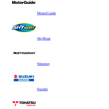
MotorGuide
SkyBoat
Stingray
Suzuki