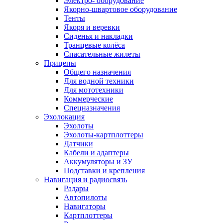
Электро- оборудование
Якорно-швартовое оборудование
Тенты
Якоря и веревки
Сиденья и накладки
Транцевые колёса
Спасательные жилеты
Прицепы
Общего назначения
Для водной техники
Для мототехники
Коммерческие
Спецназначения
Эхолокация
Эхолоты
Эхолоты-картплоттеры
Датчики
Кабели и адаптеры
Аккумуляторы и ЗУ
Подставки и крепления
Навигация и радиосвязь
Радары
Автопилоты
Навигаторы
Картплоттеры