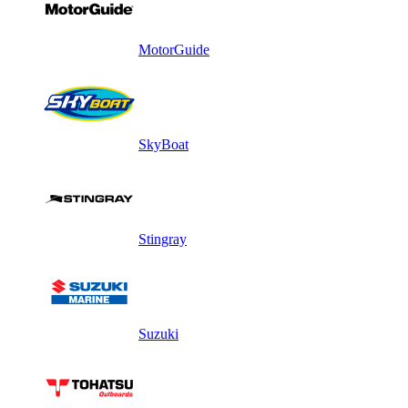
MotorGuide
SkyBoat
Stingray
Suzuki