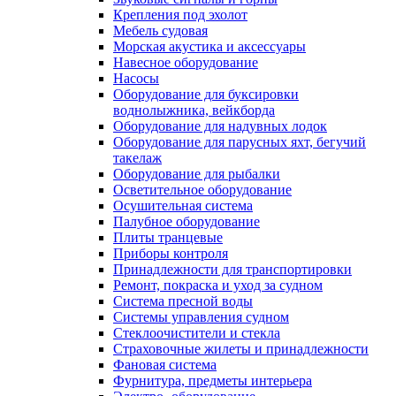
Крепления под эхолот
Мебель судовая
Морская акустика и аксессуары
Навесное оборудование
Насосы
Оборудование для буксировки
воднолыжника, вейкборда
Оборудование для надувных лодок
Оборудование для парусных яхт, бегучий
такелаж
Оборудование для рыбалки
Осветительное оборудование
Осушительная система
Палубное оборудование
Плиты транцевые
Приборы контроля
Принадлежности для транспортировки
Ремонт, покраска и уход за судном
Система пресной воды
Системы управления судном
Стеклоочистители и стекла
Страховочные жилеты и принадлежности
Фановая система
Фурнитура, предметы интерьера