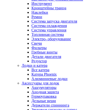
Инструмент
Кронштейны транца
Наклейки
Ремни
Система запуска двигателя
Система охлаждения
Система управления
Топливная система
Электро- оборудование
Свечи
Фильтры
Гребные винты
Детали двигателя
Редуктор
Лодки и катера
Все катера
Катера Phoenix
Алюминиевые лодки
Аксессуары для лодок
Аккумуляторы
Анодная защита
Гермоупаковка
Дельные вещи
Держатели спиннинга
Звуковые сигналы и горны