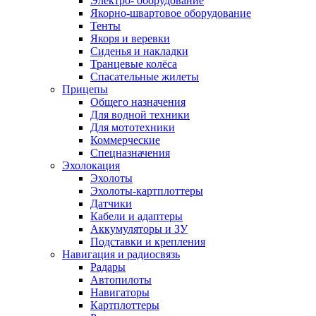
Электро- оборудование
Якорно-швартовое оборудование
Тенты
Якоря и веревки
Сиденья и накладки
Транцевые колёса
Спасательные жилеты
Прицепы
Общего назначения
Для водной техники
Для мототехники
Коммерческие
Спецназначения
Эхолокация
Эхолоты
Эхолоты-картплоттеры
Датчики
Кабели и адаптеры
Аккумуляторы и ЗУ
Подставки и крепления
Навигация и радиосвязь
Радары
Автопилоты
Навигаторы
Картплоттеры