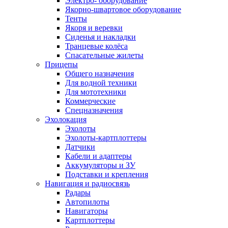
Электро- оборудование
Якорно-швартовое оборудование
Тенты
Якоря и веревки
Сиденья и накладки
Транцевые колёса
Спасательные жилеты
Прицепы
Общего назначения
Для водной техники
Для мототехники
Коммерческие
Спецназначения
Эхолокация
Эхолоты
Эхолоты-картплоттеры
Датчики
Кабели и адаптеры
Аккумуляторы и ЗУ
Подставки и крепления
Навигация и радиосвязь
Радары
Автопилоты
Навигаторы
Картплоттеры