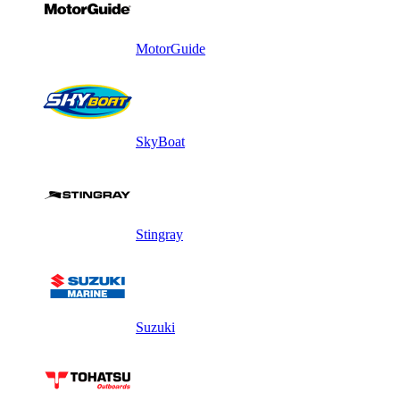
MotorGuide
SkyBoat
Stingray
Suzuki