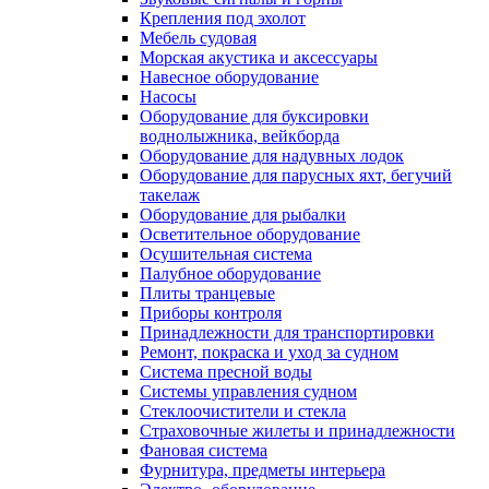
Крепления под эхолот
Мебель судовая
Морская акустика и аксессуары
Навесное оборудование
Насосы
Оборудование для буксировки
воднолыжника, вейкборда
Оборудование для надувных лодок
Оборудование для парусных яхт, бегучий
такелаж
Оборудование для рыбалки
Осветительное оборудование
Осушительная система
Палубное оборудование
Плиты транцевые
Приборы контроля
Принадлежности для транспортировки
Ремонт, покраска и уход за судном
Система пресной воды
Системы управления судном
Стеклоочистители и стекла
Страховочные жилеты и принадлежности
Фановая система
Фурнитура, предметы интерьера