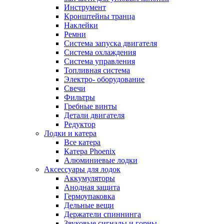
Инструмент
Кронштейны транца
Наклейки
Ремни
Система запуска двигателя
Система охлаждения
Система управления
Топливная система
Электро- оборудование
Свечи
Фильтры
Гребные винты
Детали двигателя
Редуктор
Лодки и катера
Все катера
Катера Phoenix
Алюминиевые лодки
Аксессуары для лодок
Аккумуляторы
Анодная защита
Гермоупаковка
Дельные вещи
Держатели спиннинга
Звуковые сигналы и горны