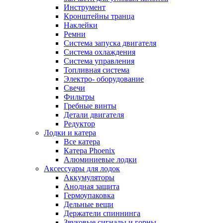
Инструмент
Кронштейны транца
Наклейки
Ремни
Система запуска двигателя
Система охлаждения
Система управления
Топливная система
Электро- оборудование
Свечи
Фильтры
Гребные винты
Детали двигателя
Редуктор
Лодки и катера
Все катера
Катера Phoenix
Алюминиевые лодки
Аксессуары для лодок
Аккумуляторы
Анодная защита
Гермоупаковка
Дельные вещи
Держатели спиннинга
Звуковые сигналы и горны