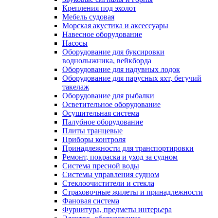
Крепления под эхолот
Мебель судовая
Морская акустика и аксессуары
Навесное оборудование
Насосы
Оборудование для буксировки
воднолыжника, вейкборда
Оборудование для надувных лодок
Оборудование для парусных яхт, бегучий
такелаж
Оборудование для рыбалки
Осветительное оборудование
Осушительная система
Палубное оборудование
Плиты транцевые
Приборы контроля
Принадлежности для транспортировки
Ремонт, покраска и уход за судном
Система пресной воды
Системы управления судном
Стеклоочистители и стекла
Страховочные жилеты и принадлежности
Фановая система
Фурнитура, предметы интерьера