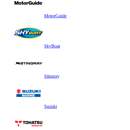
MotorGuide
SkyBoat
Stingray
Suzuki