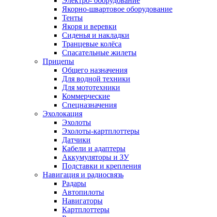
Электро- оборудование
Якорно-швартовое оборудование
Тенты
Якоря и веревки
Сиденья и накладки
Транцевые колёса
Спасательные жилеты
Прицепы
Общего назначения
Для водной техники
Для мототехники
Коммерческие
Спецназначения
Эхолокация
Эхолоты
Эхолоты-картплоттеры
Датчики
Кабели и адаптеры
Аккумуляторы и ЗУ
Подставки и крепления
Навигация и радиосвязь
Радары
Автопилоты
Навигаторы
Картплоттеры