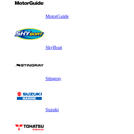
MotorGuide
SkyBoat
Stingray
Suzuki