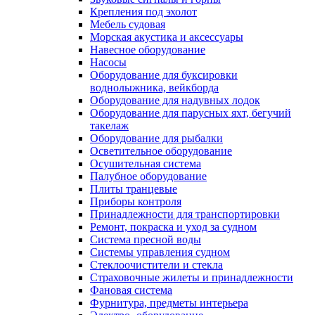
Крепления под эхолот
Мебель судовая
Морская акустика и аксессуары
Навесное оборудование
Насосы
Оборудование для буксировки
воднолыжника, вейкборда
Оборудование для надувных лодок
Оборудование для парусных яхт, бегучий
такелаж
Оборудование для рыбалки
Осветительное оборудование
Осушительная система
Палубное оборудование
Плиты транцевые
Приборы контроля
Принадлежности для транспортировки
Ремонт, покраска и уход за судном
Система пресной воды
Системы управления судном
Стеклоочистители и стекла
Страховочные жилеты и принадлежности
Фановая система
Фурнитура, предметы интерьера