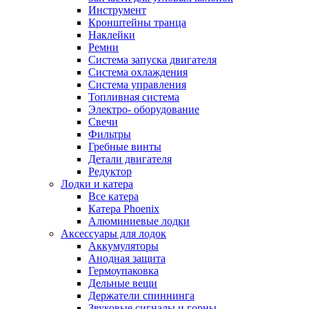
Инструмент
Кронштейны транца
Наклейки
Ремни
Система запуска двигателя
Система охлаждения
Система управления
Топливная система
Электро- оборудование
Свечи
Фильтры
Гребные винты
Детали двигателя
Редуктор
Лодки и катера
Все катера
Катера Phoenix
Алюминиевые лодки
Аксессуары для лодок
Аккумуляторы
Анодная защита
Гермоупаковка
Дельные вещи
Держатели спиннинга
Звуковые сигналы и горны