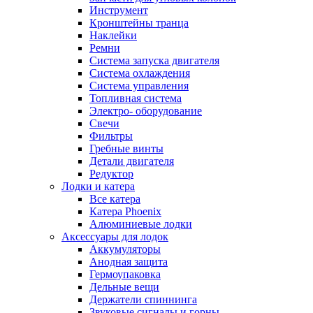
Инструмент
Кронштейны транца
Наклейки
Ремни
Система запуска двигателя
Система охлаждения
Система управления
Топливная система
Электро- оборудование
Свечи
Фильтры
Гребные винты
Детали двигателя
Редуктор
Лодки и катера
Все катера
Катера Phoenix
Алюминиевые лодки
Аксессуары для лодок
Аккумуляторы
Анодная защита
Гермоупаковка
Дельные вещи
Держатели спиннинга
Звуковые сигналы и горны