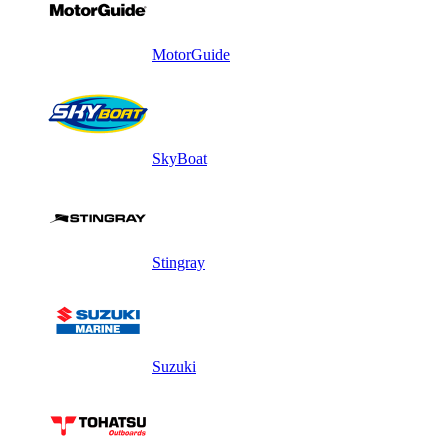
MotorGuide
SkyBoat
Stingray
Suzuki