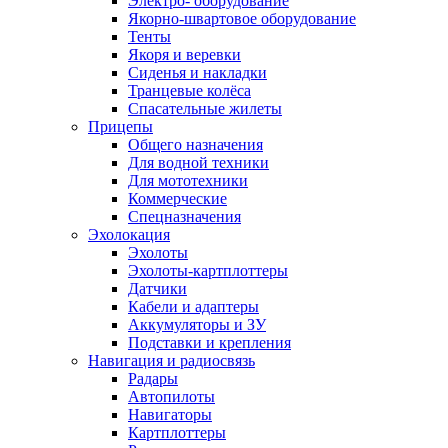
Электро- оборудование
Якорно-швартовое оборудование
Тенты
Якоря и веревки
Сиденья и накладки
Транцевые колёса
Спасательные жилеты
Прицепы
Общего назначения
Для водной техники
Для мототехники
Коммерческие
Спецназначения
Эхолокация
Эхолоты
Эхолоты-картплоттеры
Датчики
Кабели и адаптеры
Аккумуляторы и ЗУ
Подставки и крепления
Навигация и радиосвязь
Радары
Автопилоты
Навигаторы
Картплоттеры