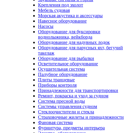
Крепления под эхолот
Мебель судовая
Морская акустика и аксессуары
Навесное оборудование
Насосы
Оборудование для буксировки
воднолыжника, вейкборда
Оборудование для надувных лодок
Оборудование для парусных яхт, бегучий
такелаж
Оборудование для рыбалки
Осветительное оборудование
Осушительная система
Палубное оборудование
Плиты транцевые
Приборы контроля
Принадлежности для транспортировки
Ремонт, покраска и уход за судном
Система пресной воды
Системы управления судном
Стеклоочистители и стекла
Страховочные жилеты и принадлежности
Фановая система
Фурнитура, предметы интерьера