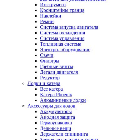
Инструмент
Кронштейны транца
Наклейки
Ремни
Система запуска двигателя
Система охлаждения
Система управления
Топливная система
Электро- оборудование
Свечи
Фильтры
Гребные винты
Детали двигателя
Редуктор
Лодки и катера
Все катера
Катера Phoenix
Алюминиевые лодки
Аксессуары для лодок
Аккумуляторы
Анодная защита
Гермоупаковка
Дельные вещи
Держатели спиннинга
Звуковые сигналы и горны