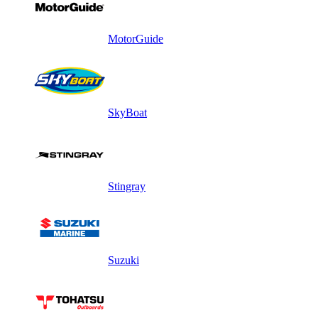
MotorGuide
SkyBoat
Stingray
Suzuki