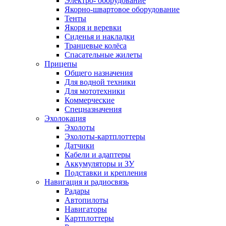
Электро- оборудование
Якорно-швартовое оборудование
Тенты
Якоря и веревки
Сиденья и накладки
Транцевые колёса
Спасательные жилеты
Прицепы
Общего назначения
Для водной техники
Для мототехники
Коммерческие
Спецназначения
Эхолокация
Эхолоты
Эхолоты-картплоттеры
Датчики
Кабели и адаптеры
Аккумуляторы и ЗУ
Подставки и крепления
Навигация и радиосвязь
Радары
Автопилоты
Навигаторы
Картплоттеры