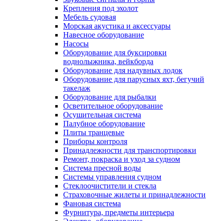
Крепления под эхолот
Мебель судовая
Морская акустика и аксессуары
Навесное оборудование
Насосы
Оборудование для буксировки
воднолыжника, вейкборда
Оборудование для надувных лодок
Оборудование для парусных яхт, бегучий
такелаж
Оборудование для рыбалки
Осветительное оборудование
Осушительная система
Палубное оборудование
Плиты транцевые
Приборы контроля
Принадлежности для транспортировки
Ремонт, покраска и уход за судном
Система пресной воды
Системы управления судном
Стеклоочистители и стекла
Страховочные жилеты и принадлежности
Фановая система
Фурнитура, предметы интерьера