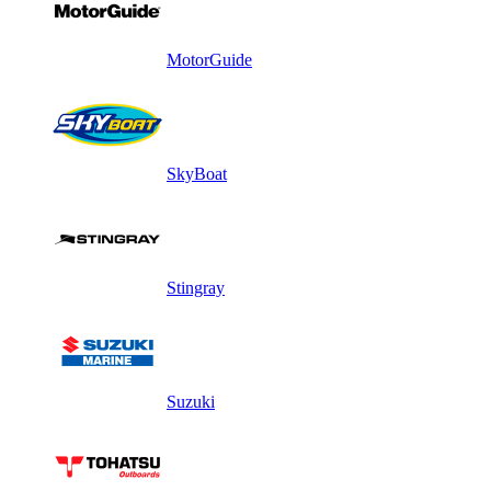
MotorGuide
SkyBoat
Stingray
Suzuki