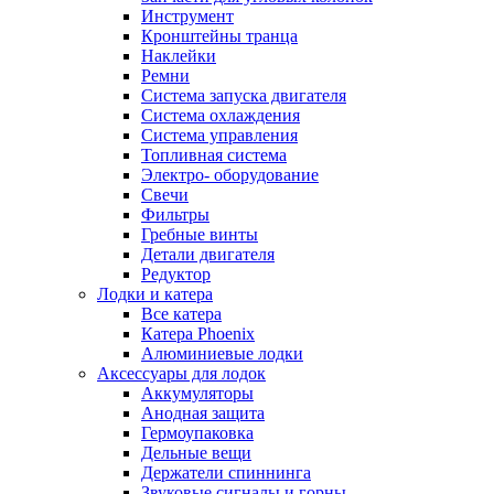
Инструмент
Кронштейны транца
Наклейки
Ремни
Система запуска двигателя
Система охлаждения
Система управления
Топливная система
Электро- оборудование
Свечи
Фильтры
Гребные винты
Детали двигателя
Редуктор
Лодки и катера
Все катера
Катера Phoenix
Алюминиевые лодки
Аксессуары для лодок
Аккумуляторы
Анодная защита
Гермоупаковка
Дельные вещи
Держатели спиннинга
Звуковые сигналы и горны