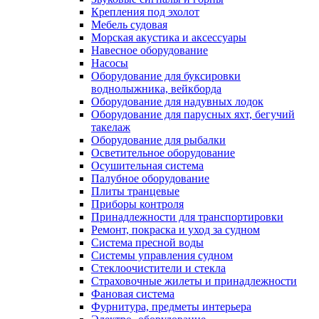
Крепления под эхолот
Мебель судовая
Морская акустика и аксессуары
Навесное оборудование
Насосы
Оборудование для буксировки
воднолыжника, вейкборда
Оборудование для надувных лодок
Оборудование для парусных яхт, бегучий
такелаж
Оборудование для рыбалки
Осветительное оборудование
Осушительная система
Палубное оборудование
Плиты транцевые
Приборы контроля
Принадлежности для транспортировки
Ремонт, покраска и уход за судном
Система пресной воды
Системы управления судном
Стеклоочистители и стекла
Страховочные жилеты и принадлежности
Фановая система
Фурнитура, предметы интерьера