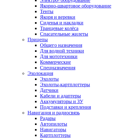
Электро- оборудование
Якорно-швартовое оборудование
Тенты
Якоря и веревки
Сиденья и накладки
Транцевые колёса
Спасательные жилеты
Прицепы
Общего назначения
Для водной техники
Для мототехники
Коммерческие
Спецназначения
Эхолокация
Эхолоты
Эхолоты-картплоттеры
Датчики
Кабели и адаптеры
Аккумуляторы и ЗУ
Подставки и крепления
Навигация и радиосвязь
Радары
Автопилоты
Навигаторы
Картплоттеры