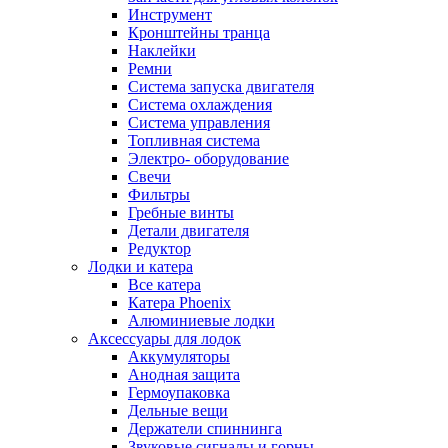
Инструмент
Кронштейны транца
Наклейки
Ремни
Система запуска двигателя
Система охлаждения
Система управления
Топливная система
Электро- оборудование
Свечи
Фильтры
Гребные винты
Детали двигателя
Редуктор
Лодки и катера
Все катера
Катера Phoenix
Алюминиевые лодки
Аксессуары для лодок
Аккумуляторы
Анодная защита
Гермоупаковка
Дельные вещи
Держатели спиннинга
Звуковые сигналы и горны