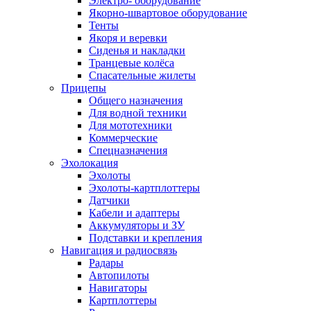
Электро- оборудование
Якорно-швартовое оборудование
Тенты
Якоря и веревки
Сиденья и накладки
Транцевые колёса
Спасательные жилеты
Прицепы
Общего назначения
Для водной техники
Для мототехники
Коммерческие
Спецназначения
Эхолокация
Эхолоты
Эхолоты-картплоттеры
Датчики
Кабели и адаптеры
Аккумуляторы и ЗУ
Подставки и крепления
Навигация и радиосвязь
Радары
Автопилоты
Навигаторы
Картплоттеры