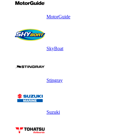
MotorGuide
SkyBoat
Stingray
Suzuki