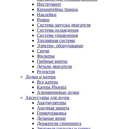
Инструмент
Кронштейны транца
Наклейки
Ремни
Система запуска двигателя
Система охлаждения
Система управления
Топливная система
Электро- оборудование
Свечи
Фильтры
Гребные винты
Детали двигателя
Редуктор
Лодки и катера
Все катера
Катера Phoenix
Алюминиевые лодки
Аксессуары для лодок
Аккумуляторы
Анодная защита
Гермоупаковка
Дельные вещи
Держатели спиннинга
Звуковые сигналы и горны