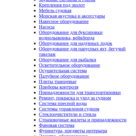
Крепления под эхолот
Мебель судовая
Морская акустика и аксессуары
Навесное оборудование
Насосы
Оборудование для буксировки
воднолыжника, вейкборда
Оборудование для надувных лодок
Оборудование для парусных яхт, бегучий
такелаж
Оборудование для рыбалки
Осветительное оборудование
Осушительная система
Палубное оборудование
Плиты транцевые
Приборы контроля
Принадлежности для транспортировки
Ремонт, покраска и уход за судном
Система пресной воды
Системы управления судном
Стеклоочистители и стекла
Страховочные жилеты и принадлежности
Фановая система
Фурнитура, предметы интерьера