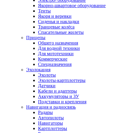
Электро- оборудование
Якорно-швартовое оборудование
Тенты
Якоря и веревки
Сиденья и накладки
Транцевые колёса
Спасательные жилеты
Прицепы
Общего назначения
Для водной техники
Для мототехники
Коммерческие
Спецназначения
Эхолокация
Эхолоты
Эхолоты-картплоттеры
Датчики
Кабели и адаптеры
Аккумуляторы и ЗУ
Подставки и крепления
Навигация и радиосвязь
Радары
Автопилоты
Навигаторы
Картплоттеры