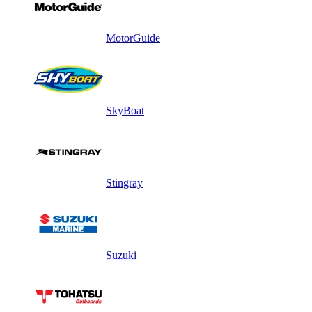
MotorGuide
SkyBoat
Stingray
Suzuki