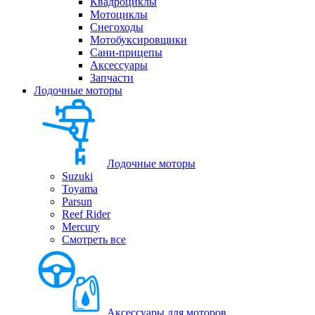
Квадроциклы
Мотоциклы
Снегоходы
Мотобуксировщики
Сани-прицепы
Аксессуары
Запчасти
Лодочные моторы
Лодочные моторы
Suzuki
Toyama
Parsun
Reef Rider
Mercury
Смотреть все
Аксессуары для моторов