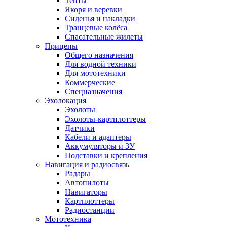
Тенты
Якоря и веревки
Сиденья и накладки
Транцевые колёса
Спасательные жилеты
Прицепы
Общего назначения
Для водной техники
Для мототехники
Коммерческие
Спецназначения
Эхолокация
Эхолоты
Эхолоты-картплоттеры
Датчики
Кабели и адаптеры
Аккумуляторы и ЗУ
Подставки и крепления
Навигация и радиосвязь
Радары
Автопилоты
Навигаторы
Картплоттеры
Радиостанции
Мототехника