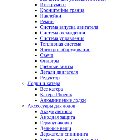
Инструмент
Кронштейны транца
Наклейки
Ремни
Система запуска двигателя
Система охлаждения
Система управления
Топливная система
Электро- оборудование
Свечи
Фильтры
Гребные винты
Детали двигателя
Редуктор
Лодки и катера
Все катера
Катера Phoenix
Алюминиевые лодки
Аксессуары для лодок
Аккумуляторы
Анодная защита
Гермоупаковка
Дельные вещи
Держатели спиннинга
Звуковые сигналы и горны