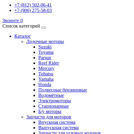
+7 (812) 502-06-41
+7 (906) 275-58-03
Звоните
0
Список категорий
Каталог
Лодочные моторы
Suzuki
Toyama
Parsun
Reef Rider
Mercury
Tohatsu
Yamaha
Honda
Подвесные бензиновые
Водомётные
Электромоторы
Стационарные
Б/у моторы
Запчасти для моторов
Впускная система
Выпускная система
Запчасти для угловых колонок