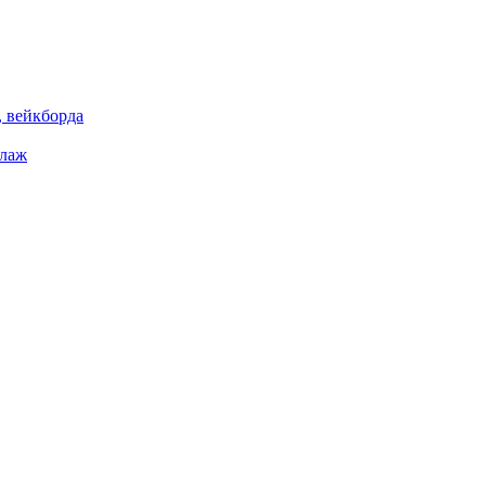
 вейкборда
елаж