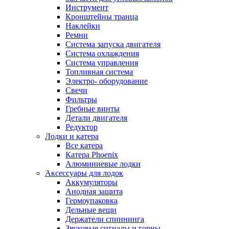
Инструмент
Кронштейны транца
Наклейки
Ремни
Система запуска двигателя
Система охлаждения
Система управления
Топливная система
Электро- оборудование
Свечи
Фильтры
Гребные винты
Детали двигателя
Редуктор
Лодки и катера
Все катера
Катера Phoenix
Алюминиевые лодки
Аксессуары для лодок
Аккумуляторы
Анодная защита
Гермоупаковка
Дельные вещи
Держатели спиннинга
Звуковые сигналы и горны