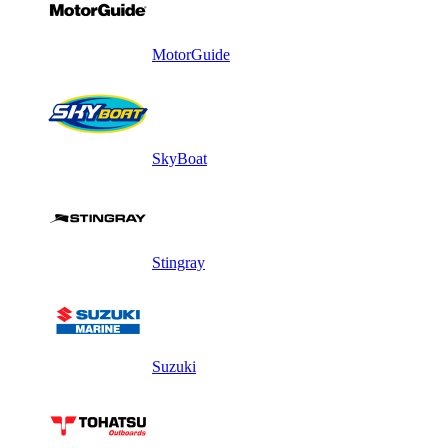
MotorGuide
SkyBoat
Stingray
Suzuki