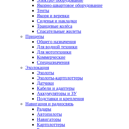
Электро- оборудование
Якорно-швартовое оборудование
Тенты
Якоря и веревки
Сиденья и накладки
Транцевые колёса
Спасательные жилеты
Прицепы
Общего назначения
Для водной техники
Для мототехники
Коммерческие
Спецназначения
Эхолокация
Эхолоты
Эхолоты-картплоттеры
Датчики
Кабели и адаптеры
Аккумуляторы и ЗУ
Подставки и крепления
Навигация и радиосвязь
Радары
Автопилоты
Навигаторы
Картплоттеры