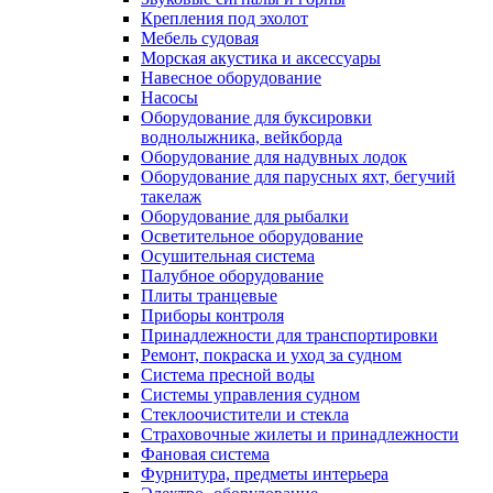
Крепления под эхолот
Мебель судовая
Морская акустика и аксессуары
Навесное оборудование
Насосы
Оборудование для буксировки
воднолыжника, вейкборда
Оборудование для надувных лодок
Оборудование для парусных яхт, бегучий
такелаж
Оборудование для рыбалки
Осветительное оборудование
Осушительная система
Палубное оборудование
Плиты транцевые
Приборы контроля
Принадлежности для транспортировки
Ремонт, покраска и уход за судном
Система пресной воды
Системы управления судном
Стеклоочистители и стекла
Страховочные жилеты и принадлежности
Фановая система
Фурнитура, предметы интерьера