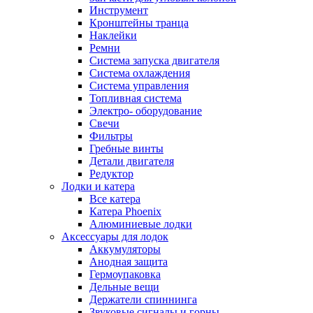
Инструмент
Кронштейны транца
Наклейки
Ремни
Система запуска двигателя
Система охлаждения
Система управления
Топливная система
Электро- оборудование
Свечи
Фильтры
Гребные винты
Детали двигателя
Редуктор
Лодки и катера
Все катера
Катера Phoenix
Алюминиевые лодки
Аксессуары для лодок
Аккумуляторы
Анодная защита
Гермоупаковка
Дельные вещи
Держатели спиннинга
Звуковые сигналы и горны