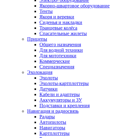
Электро- оборудование
Якорно-швартовое оборудование
Тенты
Якоря и веревки
Сиденья и накладки
Транцевые колёса
Спасательные жилеты
Прицепы
Общего назначения
Для водной техники
Для мототехники
Коммерческие
Спецназначения
Эхолокация
Эхолоты
Эхолоты-картплоттеры
Датчики
Кабели и адаптеры
Аккумуляторы и ЗУ
Подставки и крепления
Навигация и радиосвязь
Радары
Автопилоты
Навигаторы
Картплоттеры