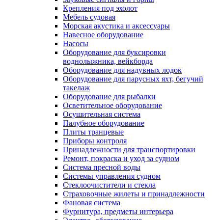
Крепления под эхолот
Мебель судовая
Морская акустика и аксессуары
Навесное оборудование
Насосы
Оборудование для буксировки
воднолыжника, вейкборда
Оборудование для надувных лодок
Оборудование для парусных яхт, бегучий
такелаж
Оборудование для рыбалки
Осветительное оборудование
Осушительная система
Палубное оборудование
Плиты транцевые
Приборы контроля
Принадлежности для транспортировки
Ремонт, покраска и уход за судном
Система пресной воды
Системы управления судном
Стеклоочистители и стекла
Страховочные жилеты и принадлежности
Фановая система
Фурнитура, предметы интерьера