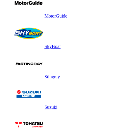
MotorGuide
SkyBoat
Stingray
Suzuki