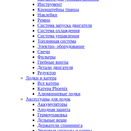
Инструмент
Кронштейны транца
Наклейки
Ремни
Система запуска двигателя
Система охлаждения
Система управления
Топливная система
Электро- оборудование
Свечи
Фильтры
Гребные винты
Детали двигателя
Редуктор
Лодки и катера
Все катера
Катера Phoenix
Алюминиевые лодки
Аксессуары для лодок
Аккумуляторы
Анодная защита
Гермоупаковка
Дельные вещи
Держатели спиннинга
Звуковые сигналы и горны