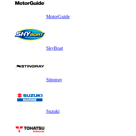
MotorGuide
SkyBoat
Stingray
Suzuki