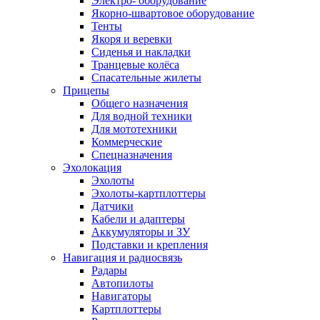
Электро- оборудование
Якорно-швартовое оборудование
Тенты
Якоря и веревки
Сиденья и накладки
Транцевые колёса
Спасательные жилеты
Прицепы
Общего назначения
Для водной техники
Для мототехники
Коммерческие
Спецназначения
Эхолокация
Эхолоты
Эхолоты-картплоттеры
Датчики
Кабели и адаптеры
Аккумуляторы и ЗУ
Подставки и крепления
Навигация и радиосвязь
Радары
Автопилоты
Навигаторы
Картплоттеры