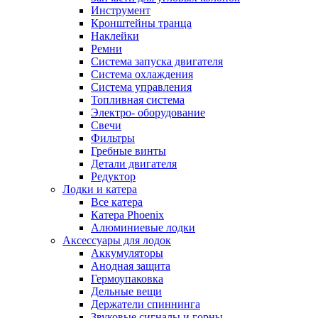
Инструмент
Кронштейны транца
Наклейки
Ремни
Система запуска двигателя
Система охлаждения
Система управления
Топливная система
Электро- оборудование
Свечи
Фильтры
Гребные винты
Детали двигателя
Редуктор
Лодки и катера
Все катера
Катера Phoenix
Алюминиевые лодки
Аксессуары для лодок
Аккумуляторы
Анодная защита
Гермоупаковка
Дельные вещи
Держатели спиннинга
Звуковые сигналы и горны