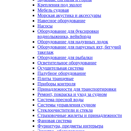
Крепления под эхолот
Мебель судовая
Морская акустика и аксессуары
Навесное оборудование
Насосы
Оборудование для буксировки
воднолыжника, вейкборда
Оборудование для надувных лодок
Оборудование для парусных яхт, бегучий
такелаж
Оборудование для рыбалки
Осветительное оборудование
Осушительная система
Палубное оборудование
Плиты транцевые
Приборы контроля
Принадлежности для транспортировки
Ремонт, покраска и уход за судном
Система пресной воды
Системы управления судном
Стеклоочистители и стекла
Страховочные жилеты и принадлежности
Фановая система
Фурнитура, предметы интерьера