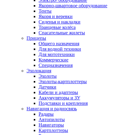
Электро- оборудование
Якорно-швартовое оборудование
Тенты
Якоря и веревки
Сиденья и накладки
Транцевые колёса
Спасательные жилеты
Прицепы
Общего назначения
Для водной техники
Для мототехники
Коммерческие
Спецназначения
Эхолокация
Эхолоты
Эхолоты-картплоттеры
Датчики
Кабели и адаптеры
Аккумуляторы и ЗУ
Подставки и крепления
Навигация и радиосвязь
Радары
Автопилоты
Навигаторы
Картплоттеры