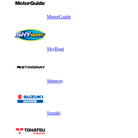
MotorGuide
SkyBoat
Stingray
Suzuki