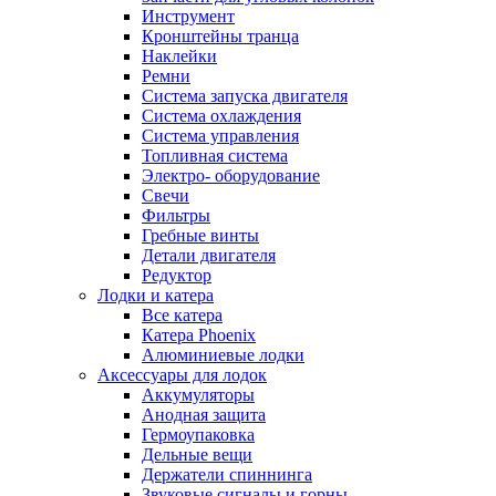
Инструмент
Кронштейны транца
Наклейки
Ремни
Система запуска двигателя
Система охлаждения
Система управления
Топливная система
Электро- оборудование
Свечи
Фильтры
Гребные винты
Детали двигателя
Редуктор
Лодки и катера
Все катера
Катера Phoenix
Алюминиевые лодки
Аксессуары для лодок
Аккумуляторы
Анодная защита
Гермоупаковка
Дельные вещи
Держатели спиннинга
Звуковые сигналы и горны