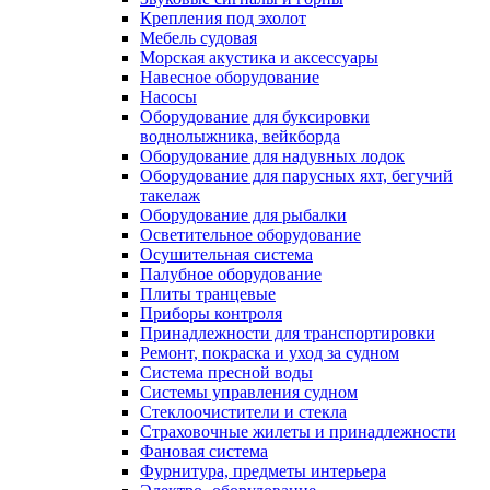
Крепления под эхолот
Мебель судовая
Морская акустика и аксессуары
Навесное оборудование
Насосы
Оборудование для буксировки
воднолыжника, вейкборда
Оборудование для надувных лодок
Оборудование для парусных яхт, бегучий
такелаж
Оборудование для рыбалки
Осветительное оборудование
Осушительная система
Палубное оборудование
Плиты транцевые
Приборы контроля
Принадлежности для транспортировки
Ремонт, покраска и уход за судном
Система пресной воды
Системы управления судном
Стеклоочистители и стекла
Страховочные жилеты и принадлежности
Фановая система
Фурнитура, предметы интерьера