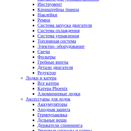
Инструмент
Кронштейны транца
Наклейки
Ремни
Система запуска двигателя
Система охлаждения
Система управления
Топливная система
Электро- оборудование
Свечи
Фильтры
Гребные винты
Детали двигателя
Редуктор
Лодки и катера
Все катера
Катера Phoenix
Алюминиевые лодки
Аксессуары для лодок
Аккумуляторы
Анодная защита
Гермоупаковка
Дельные вещи
Держатели спиннинга
Звуковые сигналы и горны