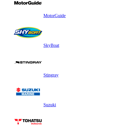
MotorGuide
SkyBoat
Stingray
Suzuki