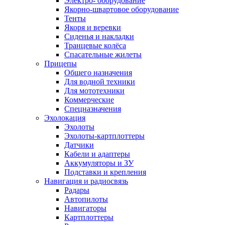
Электро- оборудование
Якорно-швартовое оборудование
Тенты
Якоря и веревки
Сиденья и накладки
Транцевые колёса
Спасательные жилеты
Прицепы
Общего назначения
Для водной техники
Для мототехники
Коммерческие
Спецназначения
Эхолокация
Эхолоты
Эхолоты-картплоттеры
Датчики
Кабели и адаптеры
Аккумуляторы и ЗУ
Подставки и крепления
Навигация и радиосвязь
Радары
Автопилоты
Навигаторы
Картплоттеры