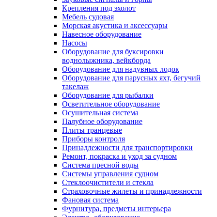
Крепления под эхолот
Мебель судовая
Морская акустика и аксессуары
Навесное оборудование
Насосы
Оборудование для буксировки
воднолыжника, вейкборда
Оборудование для надувных лодок
Оборудование для парусных яхт, бегучий
такелаж
Оборудование для рыбалки
Осветительное оборудование
Осушительная система
Палубное оборудование
Плиты транцевые
Приборы контроля
Принадлежности для транспортировки
Ремонт, покраска и уход за судном
Система пресной воды
Системы управления судном
Стеклоочистители и стекла
Страховочные жилеты и принадлежности
Фановая система
Фурнитура, предметы интерьера