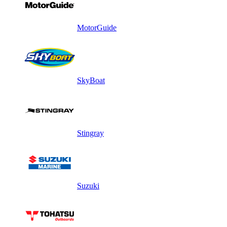
MotorGuide
SkyBoat
Stingray
Suzuki