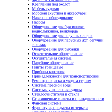
Крепления под эхолот
Мебель судовая
Морская акустика и аксессуары
Навесное оборудование
Насосы
Оборудование для буксировки
воднолыжника, вейкборда
Оборудование для надувных лодок
Оборудование для парусных яхт, бегучий
такелаж
Оборудование для рыбалки
Осветительное оборудование
Осушительная система
Палубное оборудование
Плиты транцевые
Приборы контроля
Принадлежности для транспортировки
Ремонт, покраска и уход за судном
Система пресной воды
Системы управления судном
Стеклоочистители и стекла
Страховочные жилеты и принадлежности
Фановая система
Фурнитура, предметы интерьера