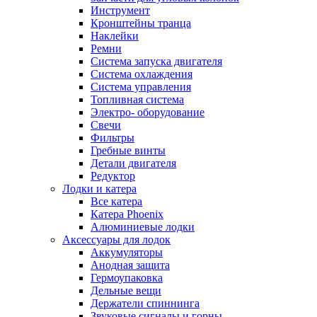
Инструмент
Кронштейны транца
Наклейки
Ремни
Система запуска двигателя
Система охлаждения
Система управления
Топливная система
Электро- оборудование
Свечи
Фильтры
Гребные винты
Детали двигателя
Редуктор
Лодки и катера
Все катера
Катера Phoenix
Алюминиевые лодки
Аксессуары для лодок
Аккумуляторы
Анодная защита
Гермоупаковка
Дельные вещи
Держатели спиннинга
Звуковые сигналы и горны