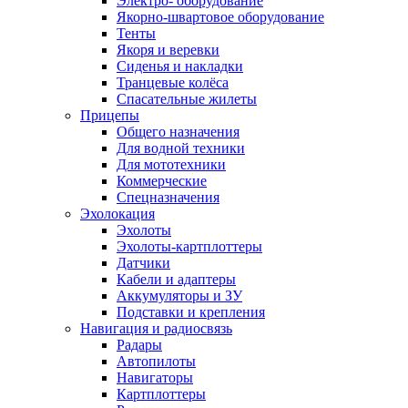
Электро- оборудование
Якорно-швартовое оборудование
Тенты
Якоря и веревки
Сиденья и накладки
Транцевые колёса
Спасательные жилеты
Прицепы
Общего назначения
Для водной техники
Для мототехники
Коммерческие
Спецназначения
Эхолокация
Эхолоты
Эхолоты-картплоттеры
Датчики
Кабели и адаптеры
Аккумуляторы и ЗУ
Подставки и крепления
Навигация и радиосвязь
Радары
Автопилоты
Навигаторы
Картплоттеры