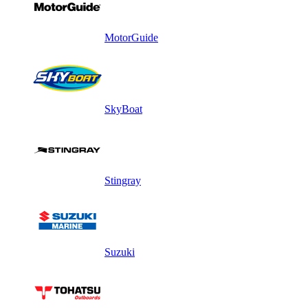
MotorGuide
SkyBoat
Stingray
Suzuki