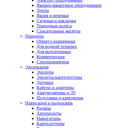
Электро- оборудование
Якорно-швартовое оборудование
Тенты
Якоря и веревки
Сиденья и накладки
Транцевые колёса
Спасательные жилеты
Прицепы
Общего назначения
Для водной техники
Для мототехники
Коммерческие
Спецназначения
Эхолокация
Эхолоты
Эхолоты-картплоттеры
Датчики
Кабели и адаптеры
Аккумуляторы и ЗУ
Подставки и крепления
Навигация и радиосвязь
Радары
Автопилоты
Навигаторы
Картплоттеры