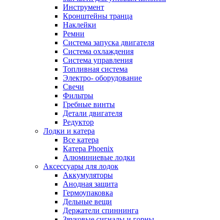
Инструмент
Кронштейны транца
Наклейки
Ремни
Система запуска двигателя
Система охлаждения
Система управления
Топливная система
Электро- оборудование
Свечи
Фильтры
Гребные винты
Детали двигателя
Редуктор
Лодки и катера
Все катера
Катера Phoenix
Алюминиевые лодки
Аксессуары для лодок
Аккумуляторы
Анодная защита
Гермоупаковка
Дельные вещи
Держатели спиннинга
Звуковые сигналы и горны