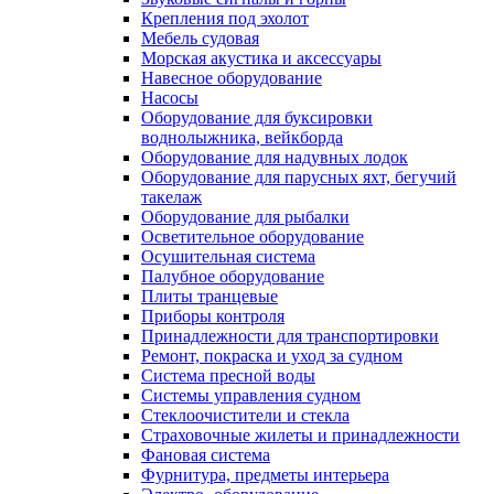
Крепления под эхолот
Мебель судовая
Морская акустика и аксессуары
Навесное оборудование
Насосы
Оборудование для буксировки
воднолыжника, вейкборда
Оборудование для надувных лодок
Оборудование для парусных яхт, бегучий
такелаж
Оборудование для рыбалки
Осветительное оборудование
Осушительная система
Палубное оборудование
Плиты транцевые
Приборы контроля
Принадлежности для транспортировки
Ремонт, покраска и уход за судном
Система пресной воды
Системы управления судном
Стеклоочистители и стекла
Страховочные жилеты и принадлежности
Фановая система
Фурнитура, предметы интерьера