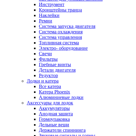
Инструмент
Кронштейны транца
Наклейки
Ремни
Система запуска двигателя
Система охлаждения
Система управления
Топливная система
Электро- оборудование
Свечи
Фильтры
Гребные винты
Детали двигателя
Редуктор
Лодки и катера
Все катера
Катера Phoenix
Алюминиевые лодки
Аксессуары для лодок
Аккумуляторы
Анодная защита
Гермоупаковка
Дельные вещи
Держатели спиннинга
Звуковые сигналы и горны