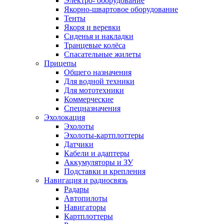
Электро- оборудование
Якорно-швартовое оборудование
Тенты
Якоря и веревки
Сиденья и накладки
Транцевые колёса
Спасательные жилеты
Прицепы
Общего назначения
Для водной техники
Для мототехники
Коммерческие
Спецназначения
Эхолокация
Эхолоты
Эхолоты-картплоттеры
Датчики
Кабели и адаптеры
Аккумуляторы и ЗУ
Подставки и крепления
Навигация и радиосвязь
Радары
Автопилоты
Навигаторы
Картплоттеры