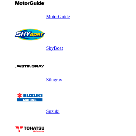
MotorGuide
SkyBoat
Stingray
Suzuki