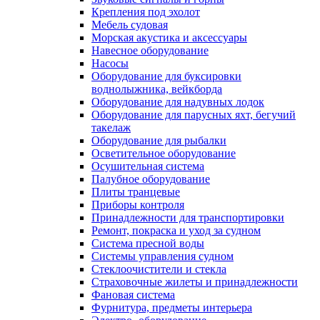
Крепления под эхолот
Мебель судовая
Морская акустика и аксессуары
Навесное оборудование
Насосы
Оборудование для буксировки
воднолыжника, вейкборда
Оборудование для надувных лодок
Оборудование для парусных яхт, бегучий
такелаж
Оборудование для рыбалки
Осветительное оборудование
Осушительная система
Палубное оборудование
Плиты транцевые
Приборы контроля
Принадлежности для транспортировки
Ремонт, покраска и уход за судном
Система пресной воды
Системы управления судном
Стеклоочистители и стекла
Страховочные жилеты и принадлежности
Фановая система
Фурнитура, предметы интерьера