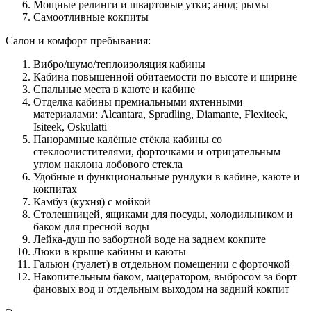
Мощные релинги и швартовые утки; анод; рымы
Самоотливные кокпиты
Салон и комфорт пребывания:
Вибро/шумо/теплоизоляция кабины
Кабина повышенной обитаемости по высоте и ширине
Спальные места в каюте и кабине
Отделка кабины премиальными яхтенными
материалами: Аlcantara, Spradling, Diamante, Flexiteek,
Isiteek, Оskulatti
Панорамные калёные стёкла кабины со
стеклоочистителями, форточками и отрицательным
углом наклона лобового стекла
Удобные и функциональные рундуки в кабине, каюте и
кокпитах
Камбуз (кухня) с мойкой
Столешницей, ящиками для посуды, холодильником и
баком для пресной воды
Лейка-душ по забортной воде на заднем кокпите
Люки в крыше кабины и каюты
Гальюн (туалет) в отдельном помещении с форточкой
Накопительным баком, мацератором, выбросом за борт
фановых вод и отдельным выходом на задний кокпит