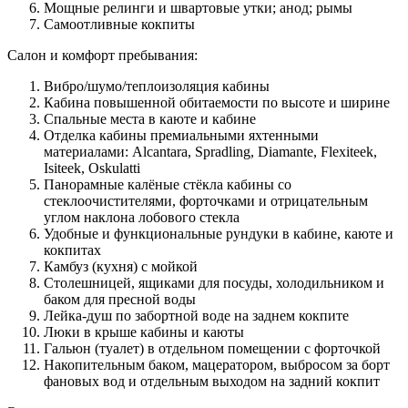
Мощные релинги и швартовые утки; анод; рымы
Самоотливные кокпиты
Салон и комфорт пребывания:
Вибро/шумо/теплоизоляция кабины
Кабина повышенной обитаемости по высоте и ширине
Спальные места в каюте и кабине
Отделка кабины премиальными яхтенными
материалами: Аlcantara, Spradling, Diamante, Flexiteek,
Isiteek, Оskulatti
Панорамные калёные стёкла кабины со
стеклоочистителями, форточками и отрицательным
углом наклона лобового стекла
Удобные и функциональные рундуки в кабине, каюте и
кокпитах
Камбуз (кухня) с мойкой
Столешницей, ящиками для посуды, холодильником и
баком для пресной воды
Лейка-душ по забортной воде на заднем кокпите
Люки в крыше кабины и каюты
Гальюн (туалет) в отдельном помещении с форточкой
Накопительным баком, мацератором, выбросом за борт
фановых вод и отдельным выходом на задний кокпит