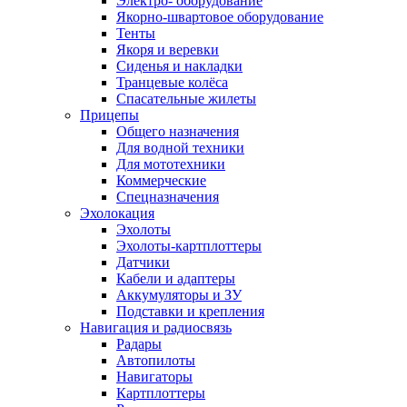
Электро- оборудование
Якорно-швартовое оборудование
Тенты
Якоря и веревки
Сиденья и накладки
Транцевые колёса
Спасательные жилеты
Прицепы
Общего назначения
Для водной техники
Для мототехники
Коммерческие
Спецназначения
Эхолокация
Эхолоты
Эхолоты-картплоттеры
Датчики
Кабели и адаптеры
Аккумуляторы и ЗУ
Подставки и крепления
Навигация и радиосвязь
Радары
Автопилоты
Навигаторы
Картплоттеры