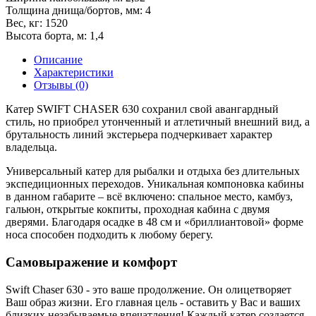
Толщина днища/бортов, мм:
4
Вес, кг:
1520
Высота борта, м:
1,4
Описание
Характеристики
Отзывы (0)
Катер SWIFT CHASER 630 сохранил свой авангардный
стиль, но приобрел утонченный и атлетичный внешний вид, а
брутальность линий экстерьера подчеркивает характер
владельца.
Универсальный катер для рыбалки и отдыха без длительных
экспедиционных переходов. Уникальная компоновка кабины
в данном габарите – всё включено: спальное место, камбуз,
гальюн, открытые кокпиты, проходная кабина с двумя
дверями. Благодаря осадке в 48 см и «бриллиантовой» форме
носа способен подходить к любому берегу.
Самовыражение и комфорт
Swift Chaser 630 - это ваше продолжение. Он олицетворяет
Ваш образ жизни. Его главная цель - оставить у Вас и ваших
близких незабываемые впечатления! Каждый катер создается