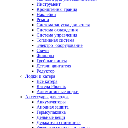
Инструмент
Кронштейны транца
Наклейки
Ремни
Система запуска двигателя
Система охлаждения
Система управления
Топливная система
Электро- оборудование
Свечи
Фильтры
Гребные винты
Детали двигателя
Редуктор
Лодки и катера
Все катера
Катера Phoenix
Алюминиевые лодки
Аксессуары для лодок
Аккумуляторы
Анодная защита
Гермоупаковка
Дельные вещи
Держатели спиннинга
Звуковые сигналы и горны