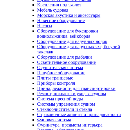
Крепления под эхолот
Мебель судовая
Морская акустика и аксессуары
Навесное оборудование
Насосы
Оборудование для буксировки
воднолыжника, вейкборда
Оборудование для надувных лодок
Оборудование для парусных яхт, бегучий
такелаж
Оборудование для рыбалки
Осветительное оборудование
Осушительная система
Палубное оборудование
Плиты транцевые
Приборы контроля
Принадлежности для транспортировки
Ремонт, покраска и уход за судном
Система пресной воды
Системы управления судном
Стеклоочистители и стекла
Страховочные жилеты и принадлежности
Фановая система
Фурнитура, предметы интерьера