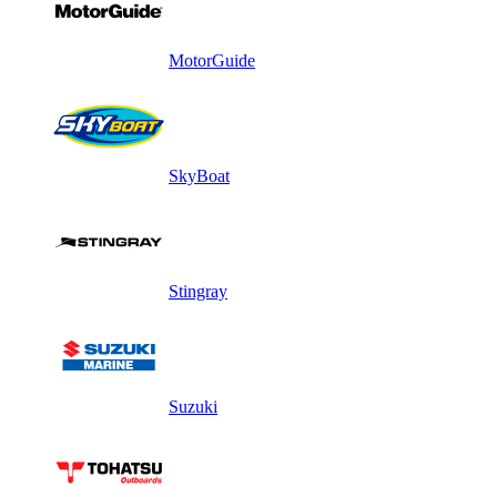
MotorGuide
SkyBoat
Stingray
Suzuki