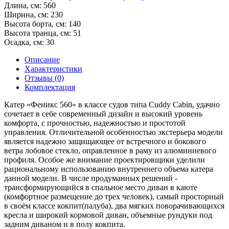
Длина, см:
560
Ширина, см:
230
Высота борта, см:
140
Высота транца, см:
51
Осадка, см:
30
Описание
Характеристики
Отзывы (0)
Комплектация
Катер «Феникс 560» в классе судов типа Cuddy Cabin, удачно
сочетает в себе современный дизайн и высокий уровень
комфорта, с прочностью, надежностью и простотой
управления. Отличительной особенностью экстерьера модели
является надежно защищающее от встречного и бокового
ветра лобовое стекло, оправленное в раму из алюминиевого
профиля. Особое же внимание проектировщики уделили
рациональному использованию внутреннего объема катера
данной модели. В числе продуманных решений -
трансформирующийся в спальное место диван в каюте
(комфортное размещение до трех человек), самый просторный
в своём классе кокпит(палуба), два мягких поворачивающихся
кресла и широкий кормовой диван, объемные рундуки под
задним диваном и в полу кокпита.