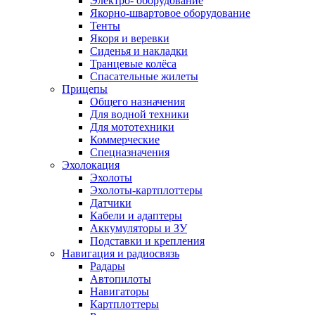
Электро- оборудование
Якорно-швартовое оборудование
Тенты
Якоря и веревки
Сиденья и накладки
Транцевые колёса
Спасательные жилеты
Прицепы
Общего назначения
Для водной техники
Для мототехники
Коммерческие
Спецназначения
Эхолокация
Эхолоты
Эхолоты-картплоттеры
Датчики
Кабели и адаптеры
Аккумуляторы и ЗУ
Подставки и крепления
Навигация и радиосвязь
Радары
Автопилоты
Навигаторы
Картплоттеры