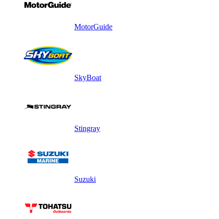
MotorGuide
SkyBoat
Stingray
Suzuki