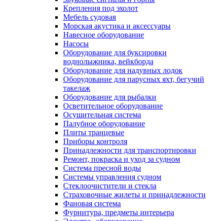
Крепления под эхолот
Мебель судовая
Морская акустика и аксессуары
Навесное оборудование
Насосы
Оборудование для буксировки
воднолыжника, вейкборда
Оборудование для надувных лодок
Оборудование для парусных яхт, бегучий
такелаж
Оборудование для рыбалки
Осветительное оборудование
Осушительная система
Палубное оборудование
Плиты транцевые
Приборы контроля
Принадлежности для транспортировки
Ремонт, покраска и уход за судном
Система пресной воды
Системы управления судном
Стеклоочистители и стекла
Страховочные жилеты и принадлежности
Фановая система
Фурнитура, предметы интерьера