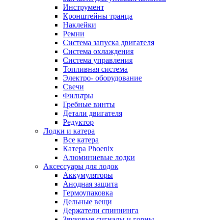
Инструмент
Кронштейны транца
Наклейки
Ремни
Система запуска двигателя
Система охлаждения
Система управления
Топливная система
Электро- оборудование
Свечи
Фильтры
Гребные винты
Детали двигателя
Редуктор
Лодки и катера
Все катера
Катера Phoenix
Алюминиевые лодки
Аксессуары для лодок
Аккумуляторы
Анодная защита
Гермоупаковка
Дельные вещи
Держатели спиннинга
Звуковые сигналы и горны