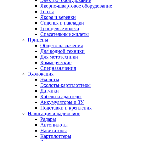
Электро- оборудование
Якорно-швартовое оборудование
Тенты
Якоря и веревки
Сиденья и накладки
Транцевые колёса
Спасательные жилеты
Прицепы
Общего назначения
Для водной техники
Для мототехники
Коммерческие
Спецназначения
Эхолокация
Эхолоты
Эхолоты-картплоттеры
Датчики
Кабели и адаптеры
Аккумуляторы и ЗУ
Подставки и крепления
Навигация и радиосвязь
Радары
Автопилоты
Навигаторы
Картплоттеры