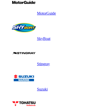
MotorGuide
SkyBoat
Stingray
Suzuki