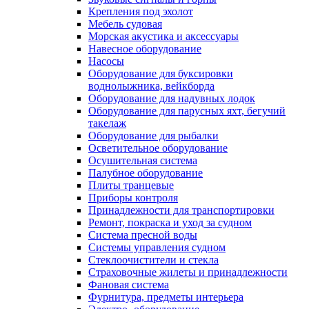
Крепления под эхолот
Мебель судовая
Морская акустика и аксессуары
Навесное оборудование
Насосы
Оборудование для буксировки
воднолыжника, вейкборда
Оборудование для надувных лодок
Оборудование для парусных яхт, бегучий
такелаж
Оборудование для рыбалки
Осветительное оборудование
Осушительная система
Палубное оборудование
Плиты транцевые
Приборы контроля
Принадлежности для транспортировки
Ремонт, покраска и уход за судном
Система пресной воды
Системы управления судном
Стеклоочистители и стекла
Страховочные жилеты и принадлежности
Фановая система
Фурнитура, предметы интерьера