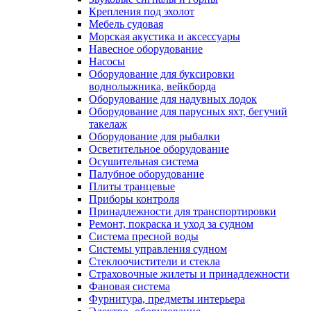
Крепления под эхолот
Мебель судовая
Морская акустика и аксессуары
Навесное оборудование
Насосы
Оборудование для буксировки
воднолыжника, вейкборда
Оборудование для надувных лодок
Оборудование для парусных яхт, бегучий
такелаж
Оборудование для рыбалки
Осветительное оборудование
Осушительная система
Палубное оборудование
Плиты транцевые
Приборы контроля
Принадлежности для транспортировки
Ремонт, покраска и уход за судном
Система пресной воды
Системы управления судном
Стеклоочистители и стекла
Страховочные жилеты и принадлежности
Фановая система
Фурнитура, предметы интерьера