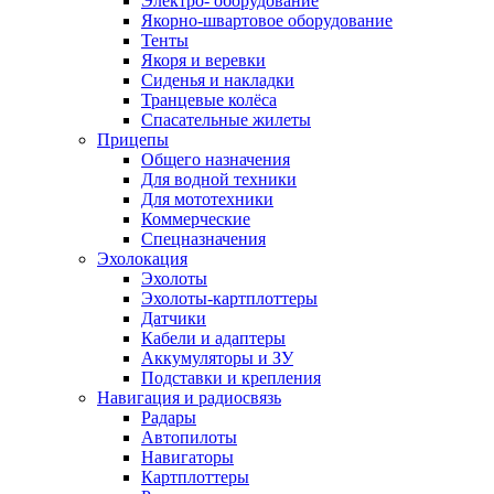
Электро- оборудование
Якорно-швартовое оборудование
Тенты
Якоря и веревки
Сиденья и накладки
Транцевые колёса
Спасательные жилеты
Прицепы
Общего назначения
Для водной техники
Для мототехники
Коммерческие
Спецназначения
Эхолокация
Эхолоты
Эхолоты-картплоттеры
Датчики
Кабели и адаптеры
Аккумуляторы и ЗУ
Подставки и крепления
Навигация и радиосвязь
Радары
Автопилоты
Навигаторы
Картплоттеры