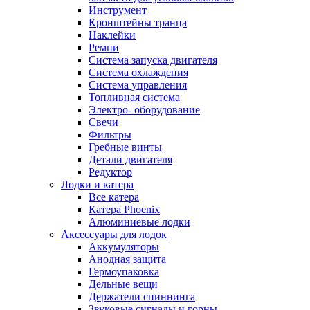
Инструмент
Кронштейны транца
Наклейки
Ремни
Система запуска двигателя
Система охлаждения
Система управления
Топливная система
Электро- оборудование
Свечи
Фильтры
Гребные винты
Детали двигателя
Редуктор
Лодки и катера
Все катера
Катера Phoenix
Алюминиевые лодки
Аксессуары для лодок
Аккумуляторы
Анодная защита
Гермоупаковка
Дельные вещи
Держатели спиннинга
Звуковые сигналы и горны