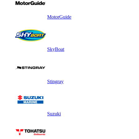
MotorGuide
SkyBoat
Stingray
Suzuki