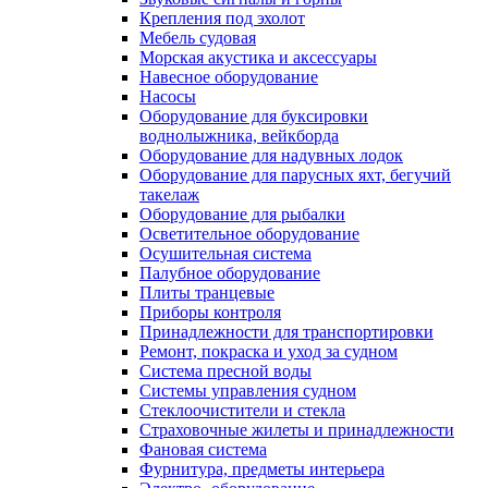
Крепления под эхолот
Мебель судовая
Морская акустика и аксессуары
Навесное оборудование
Насосы
Оборудование для буксировки
воднолыжника, вейкборда
Оборудование для надувных лодок
Оборудование для парусных яхт, бегучий
такелаж
Оборудование для рыбалки
Осветительное оборудование
Осушительная система
Палубное оборудование
Плиты транцевые
Приборы контроля
Принадлежности для транспортировки
Ремонт, покраска и уход за судном
Система пресной воды
Системы управления судном
Стеклоочистители и стекла
Страховочные жилеты и принадлежности
Фановая система
Фурнитура, предметы интерьера