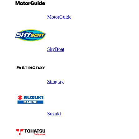
MotorGuide
SkyBoat
Stingray
Suzuki