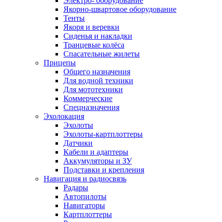
Электро- оборудование
Якорно-швартовое оборудование
Тенты
Якоря и веревки
Сиденья и накладки
Транцевые колёса
Спасательные жилеты
Прицепы
Общего назначения
Для водной техники
Для мототехники
Коммерческие
Спецназначения
Эхолокация
Эхолоты
Эхолоты-картплоттеры
Датчики
Кабели и адаптеры
Аккумуляторы и ЗУ
Подставки и крепления
Навигация и радиосвязь
Радары
Автопилоты
Навигаторы
Картплоттеры