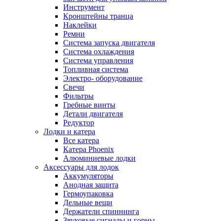
Инструмент
Кронштейны транца
Наклейки
Ремни
Система запуска двигателя
Система охлаждения
Система управления
Топливная система
Электро- оборудование
Свечи
Фильтры
Гребные винты
Детали двигателя
Редуктор
Лодки и катера
Все катера
Катера Phoenix
Алюминиевые лодки
Аксессуары для лодок
Аккумуляторы
Анодная защита
Гермоупаковка
Дельные вещи
Держатели спиннинга
Звуковые сигналы и горны