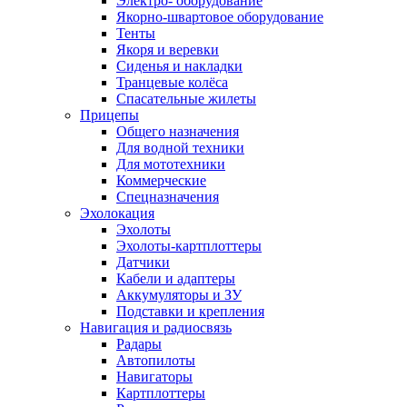
Электро- оборудование
Якорно-швартовое оборудование
Тенты
Якоря и веревки
Сиденья и накладки
Транцевые колёса
Спасательные жилеты
Прицепы
Общего назначения
Для водной техники
Для мототехники
Коммерческие
Спецназначения
Эхолокация
Эхолоты
Эхолоты-картплоттеры
Датчики
Кабели и адаптеры
Аккумуляторы и ЗУ
Подставки и крепления
Навигация и радиосвязь
Радары
Автопилоты
Навигаторы
Картплоттеры