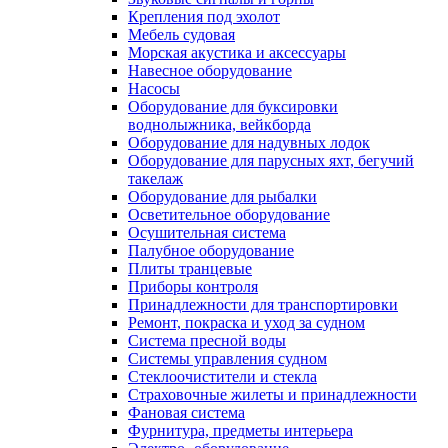
Крепления под эхолот
Мебель судовая
Морская акустика и аксессуары
Навесное оборудование
Насосы
Оборудование для буксировки
воднолыжника, вейкборда
Оборудование для надувных лодок
Оборудование для парусных яхт, бегучий
такелаж
Оборудование для рыбалки
Осветительное оборудование
Осушительная система
Палубное оборудование
Плиты транцевые
Приборы контроля
Принадлежности для транспортировки
Ремонт, покраска и уход за судном
Система пресной воды
Системы управления судном
Стеклоочистители и стекла
Страховочные жилеты и принадлежности
Фановая система
Фурнитура, предметы интерьера