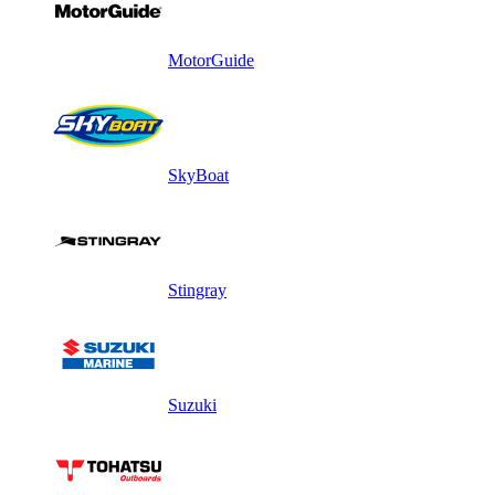
MotorGuide
SkyBoat
Stingray
Suzuki