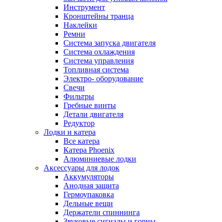
Инструмент
Кронштейны транца
Наклейки
Ремни
Система запуска двигателя
Система охлаждения
Система управления
Топливная система
Электро- оборудование
Свечи
Фильтры
Гребные винты
Детали двигателя
Редуктор
Лодки и катера
Все катера
Катера Phoenix
Алюминиевые лодки
Аксессуары для лодок
Аккумуляторы
Анодная защита
Гермоупаковка
Дельные вещи
Держатели спиннинга
Звуковые сигналы и горны