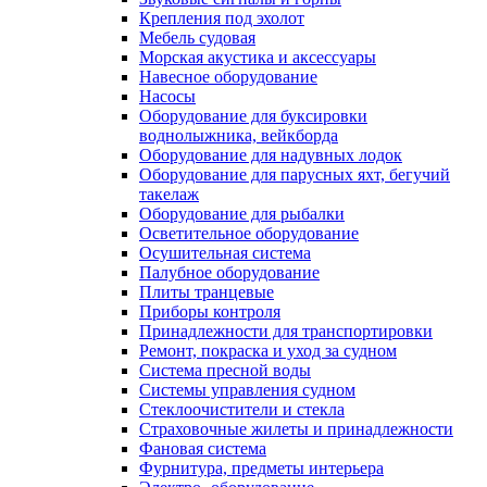
Крепления под эхолот
Мебель судовая
Морская акустика и аксессуары
Навесное оборудование
Насосы
Оборудование для буксировки
воднолыжника, вейкборда
Оборудование для надувных лодок
Оборудование для парусных яхт, бегучий
такелаж
Оборудование для рыбалки
Осветительное оборудование
Осушительная система
Палубное оборудование
Плиты транцевые
Приборы контроля
Принадлежности для транспортировки
Ремонт, покраска и уход за судном
Система пресной воды
Системы управления судном
Стеклоочистители и стекла
Страховочные жилеты и принадлежности
Фановая система
Фурнитура, предметы интерьера