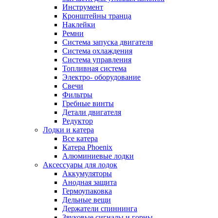
Инструмент
Кронштейны транца
Наклейки
Ремни
Система запуска двигателя
Система охлаждения
Система управления
Топливная система
Электро- оборудование
Свечи
Фильтры
Гребные винты
Детали двигателя
Редуктор
Лодки и катера
Все катера
Катера Phoenix
Алюминиевые лодки
Аксессуары для лодок
Аккумуляторы
Анодная защита
Гермоупаковка
Дельные вещи
Держатели спиннинга
Звуковые сигналы и горны