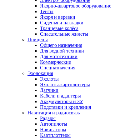
Электро- оборудование
Якорно-швартовое оборудование
Тенты
Якоря и веревки
Сиденья и накладки
Транцевые колёса
Спасательные жилеты
Прицепы
Общего назначения
Для водной техники
Для мототехники
Коммерческие
Спецназначения
Эхолокация
Эхолоты
Эхолоты-картплоттеры
Датчики
Кабели и адаптеры
Аккумуляторы и ЗУ
Подставки и крепления
Навигация и радиосвязь
Радары
Автопилоты
Навигаторы
Картплоттеры