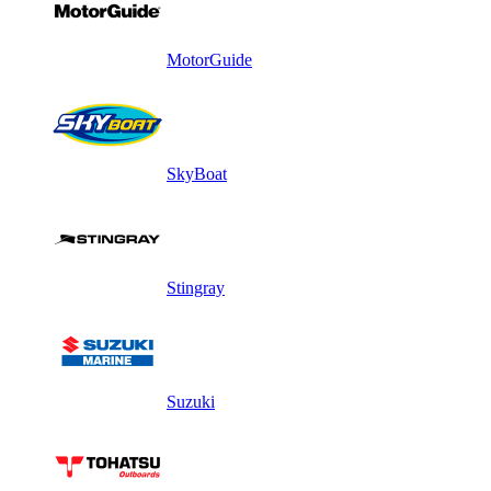
MotorGuide
SkyBoat
Stingray
Suzuki