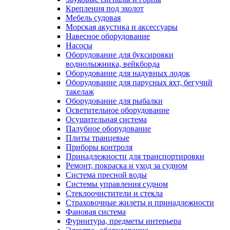
Крепления под эхолот
Мебель судовая
Морская акустика и аксессуары
Навесное оборудование
Насосы
Оборудование для буксировки
воднолыжника, вейкборда
Оборудование для надувных лодок
Оборудование для парусных яхт, бегучий
такелаж
Оборудование для рыбалки
Осветительное оборудование
Осушительная система
Палубное оборудование
Плиты транцевые
Приборы контроля
Принадлежности для транспортировки
Ремонт, покраска и уход за судном
Система пресной воды
Системы управления судном
Стеклоочистители и стекла
Страховочные жилеты и принадлежности
Фановая система
Фурнитура, предметы интерьера