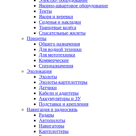
Электро- оборудование
Якорно-швартовое оборудование
Тенты
Якоря и веревки
Сиденья и накладки
Транцевые колёса
Спасательные жилеты
Прицепы
Общего назначения
Для водной техники
Для мототехники
Коммерческие
Спецназначения
Эхолокация
Эхолоты
Эхолоты-картплоттеры
Датчики
Кабели и адаптеры
Аккумуляторы и ЗУ
Подставки и крепления
Навигация и радиосвязь
Радары
Автопилоты
Навигаторы
Картплоттеры