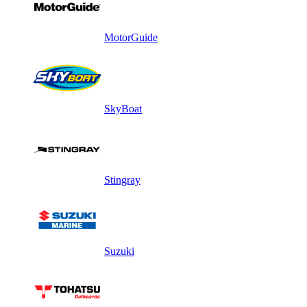
MotorGuide
SkyBoat
Stingray
Suzuki