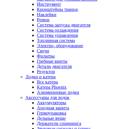
Инструмент
Кронштейны транца
Наклейки
Ремни
Система запуска двигателя
Система охлаждения
Система управления
Топливная система
Электро- оборудование
Свечи
Фильтры
Гребные винты
Детали двигателя
Редуктор
Лодки и катера
Все катера
Катера Phoenix
Алюминиевые лодки
Аксессуары для лодок
Аккумуляторы
Анодная защита
Гермоупаковка
Дельные вещи
Держатели спиннинга
Звуковые сигналы и горны