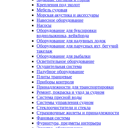
Крепления под эхолот
Мебель судовая
Морская акустика и аксессуары
Навесное оборудование
Насосы
Оборудование для буксировки
воднолыжника, вейкборда
Оборудование для надувных лодок
Оборудование для парусных яхт, бегучий
такелаж
Оборудование для рыбалки
Осветительное оборудование
Осушительная система
Палубное оборудование
Плиты транцевые
Приборы контроля
Принадлежности для транспортировки
Ремонт, покраска и уход за судном
Система пресной воды
Системы управления судном
Стеклоочистители и стекла
Страховочные жилеты и принадлежности
Фановая система
Фурнитура, предметы интерьера