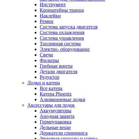
Инструмент
Кронштейны транца
Наклейки
Ремни
Система запуска двигателя
Система охлаждения
Система управления
Топливная система
Электро- оборудование
Свечи
Фильтры
Гребные винты
Детали двигателя
Редуктор
Лодки и катера
Все катера
Катера Phoenix
Алюминиевые лодки
Аксессуары для лодок
Аккумуляторы
Анодная защита
Гермоупаковка
Дельные вещи
Держатели спиннинга
Звуковые сигналы и горны