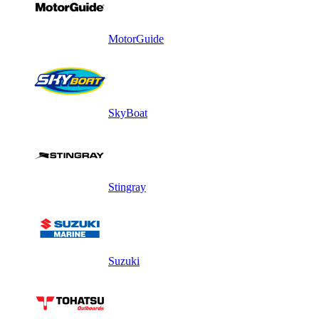
MotorGuide
SkyBoat
Stingray
Suzuki