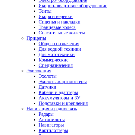
Электро- оборудование
Якорно-швартовое оборудование
Тенты
Якоря и веревки
Сиденья и накладки
Транцевые колёса
Спасательные жилеты
Прицепы
Общего назначения
Для водной техники
Для мототехники
Коммерческие
Спецназначения
Эхолокация
Эхолоты
Эхолоты-картплоттеры
Датчики
Кабели и адаптеры
Аккумуляторы и ЗУ
Подставки и крепления
Навигация и радиосвязь
Радары
Автопилоты
Навигаторы
Картплоттеры