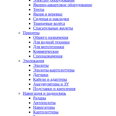
Электро- оборудование
Якорно-швартовое оборудование
Тенты
Якоря и веревки
Сиденья и накладки
Транцевые колёса
Спасательные жилеты
Прицепы
Общего назначения
Для водной техники
Для мототехники
Коммерческие
Спецназначения
Эхолокация
Эхолоты
Эхолоты-картплоттеры
Датчики
Кабели и адаптеры
Аккумуляторы и ЗУ
Подставки и крепления
Навигация и радиосвязь
Радары
Автопилоты
Навигаторы
Картплоттеры