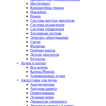
Инструмент
Кронштейны транца
Наклейки
Ремни
Система запуска двигателя
Система охлаждения
Система управления
Топливная система
Электро- оборудование
Свечи
Фильтры
Гребные винты
Детали двигателя
Редуктор
Лодки и катера
Все катера
Катера Phoenix
Алюминиевые лодки
Аксессуары для лодок
Аккумуляторы
Анодная защита
Гермоупаковка
Дельные вещи
Держатели спиннинга
Звуковые сигналы и горны