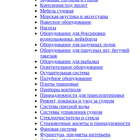
Крепления под эхолот
Мебель судовая
Морская акустика и аксессуары
Навесное оборудование
Насосы
Оборудование для буксировки
воднолыжника, вейкборда
Оборудование для надувных лодок
Оборудование для парусных яхт, бегучий
такелаж
Оборудование для рыбалки
Осветительное оборудование
Осушительная система
Палубное оборудование
Плиты транцевые
Приборы контроля
Принадлежности для транспортировки
Ремонт, покраска и уход за судном
Система пресной воды
Системы управления судном
Стеклоочистители и стекла
Страховочные жилеты и принадлежности
Фановая система
Фурнитура, предметы интерьера