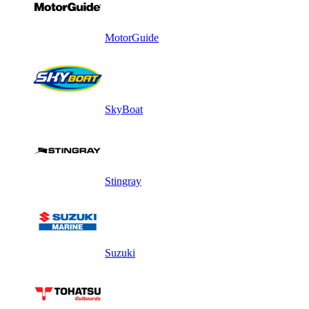
MotorGuide
SkyBoat
Stingray
Suzuki