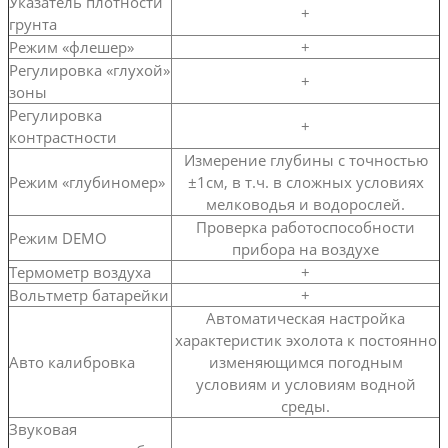
Указатель плотности
+
грунта
Режим «флешер»
+
Регулировка «глухой»
+
зоны
Регулировка
+
контрастности
Измерение глубины с точностью
Режим «глубиномер»
±1см, в т.ч. в сложных условиях
мелководья и водорослей.
Проверка работоспособности
Режим DEMO
прибора на воздухе
Термометр воздуха
+
Вольтметр батарейки
+
Автоматическая настройка
характеристик эхолота к постоянно
Авто калибровка
изменяющимся погодным
условиям и условиям водной
среды.
Звуковая