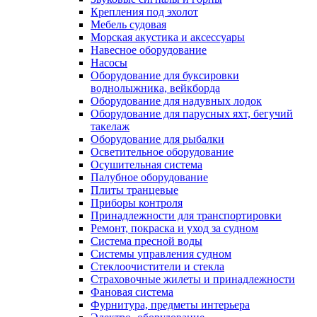
Крепления под эхолот
Мебель судовая
Морская акустика и аксессуары
Навесное оборудование
Насосы
Оборудование для буксировки
воднолыжника, вейкборда
Оборудование для надувных лодок
Оборудование для парусных яхт, бегучий
такелаж
Оборудование для рыбалки
Осветительное оборудование
Осушительная система
Палубное оборудование
Плиты транцевые
Приборы контроля
Принадлежности для транспортировки
Ремонт, покраска и уход за судном
Система пресной воды
Системы управления судном
Стеклоочистители и стекла
Страховочные жилеты и принадлежности
Фановая система
Фурнитура, предметы интерьера