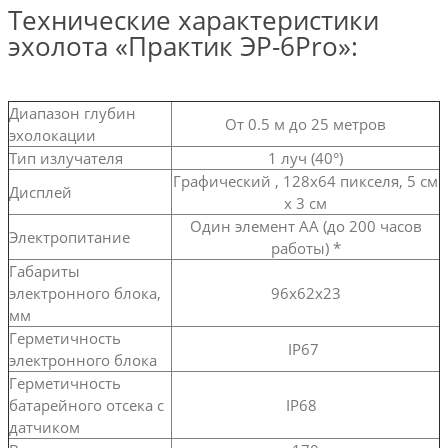
Технические характеристики
эхолота «Практик ЭР-6Pro»:
Диапазон глубин
От 0.5 м до 25 метров
эхолокации
Тип излучателя
1 луч (40°)
Графический , 128х64 пикселя, 5 см
Дисплей
х 3 см
Один элемент АА (до 200 часов
Электропитание
работы) *
Габариты
электронного блока,
96х62х23
мм
Герметичность
IP67
электронного блока
Герметичность
батарейного отсека с
IP68
датчиком