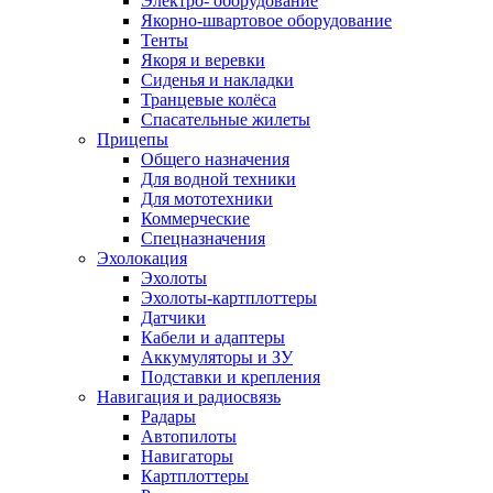
Электро- оборудование
Якорно-швартовое оборудование
Тенты
Якоря и веревки
Сиденья и накладки
Транцевые колёса
Спасательные жилеты
Прицепы
Общего назначения
Для водной техники
Для мототехники
Коммерческие
Спецназначения
Эхолокация
Эхолоты
Эхолоты-картплоттеры
Датчики
Кабели и адаптеры
Аккумуляторы и ЗУ
Подставки и крепления
Навигация и радиосвязь
Радары
Автопилоты
Навигаторы
Картплоттеры