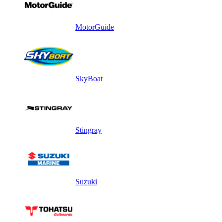
MotorGuide
SkyBoat
Stingray
Suzuki