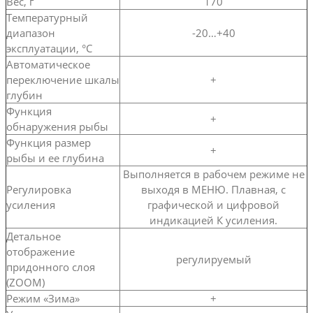
Вес, г
170
Температурный
диапазон
-20…+40
эксплуатации, °C
Автоматическое
переключение шкалы
+
глубин
Функция
+
обнаружения рыбы
Функция размер
+
рыбы и ее глубина
Выполняется в рабочем режиме не
Регулировка
выходя в МЕНЮ. Плавная, с
усиления
графической и цифровой
индикацией К усиления.
Детальное
отображение
регулируемый
придонного слоя
(ZOOM)
Режим «Зима»
+