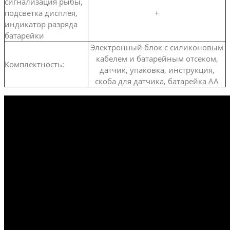
сигнализация рыбы,
подсветка дисплея,
+
индикатор разряда
батарейки
Электронный блок с силиконовым
кабелем и батарейным отсеком,
Комплектность:
датчик, упаковка, инструкция,
скоба для датчика, батарейка АА