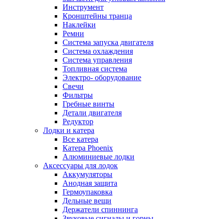
Инструмент
Кронштейны транца
Наклейки
Ремни
Система запуска двигателя
Система охлаждения
Система управления
Топливная система
Электро- оборудование
Свечи
Фильтры
Гребные винты
Детали двигателя
Редуктор
Лодки и катера
Все катера
Катера Phoenix
Алюминиевые лодки
Аксессуары для лодок
Аккумуляторы
Анодная защита
Гермоупаковка
Дельные вещи
Держатели спиннинга
Звуковые сигналы и горны