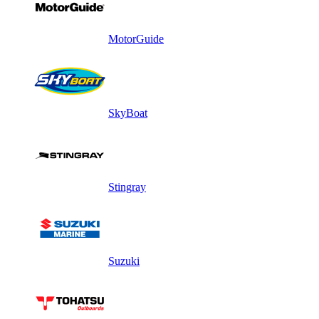
MotorGuide
SkyBoat
Stingray
Suzuki