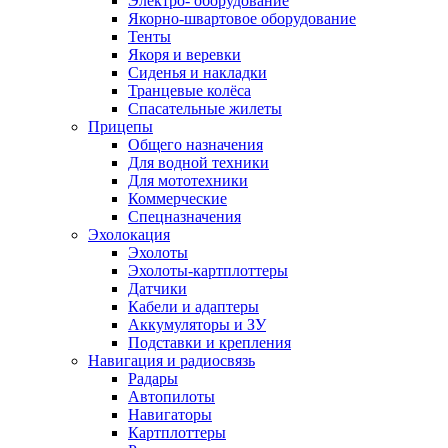
Электро- оборудование
Якорно-швартовое оборудование
Тенты
Якоря и веревки
Сиденья и накладки
Транцевые колёса
Спасательные жилеты
Прицепы
Общего назначения
Для водной техники
Для мототехники
Коммерческие
Спецназначения
Эхолокация
Эхолоты
Эхолоты-картплоттеры
Датчики
Кабели и адаптеры
Аккумуляторы и ЗУ
Подставки и крепления
Навигация и радиосвязь
Радары
Автопилоты
Навигаторы
Картплоттеры