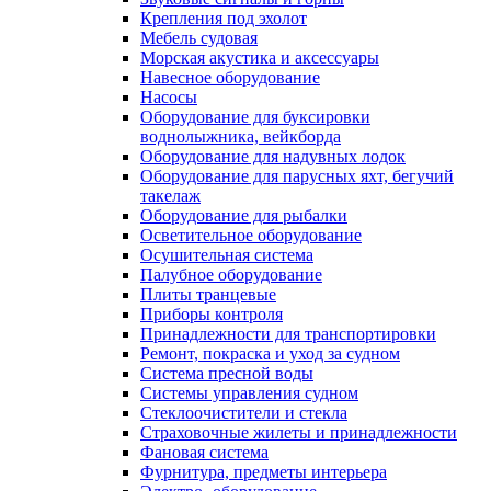
Крепления под эхолот
Мебель судовая
Морская акустика и аксессуары
Навесное оборудование
Насосы
Оборудование для буксировки
воднолыжника, вейкборда
Оборудование для надувных лодок
Оборудование для парусных яхт, бегучий
такелаж
Оборудование для рыбалки
Осветительное оборудование
Осушительная система
Палубное оборудование
Плиты транцевые
Приборы контроля
Принадлежности для транспортировки
Ремонт, покраска и уход за судном
Система пресной воды
Системы управления судном
Стеклоочистители и стекла
Страховочные жилеты и принадлежности
Фановая система
Фурнитура, предметы интерьера