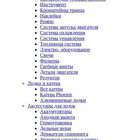
Инструмент
Кронштейны транца
Наклейки
Ремни
Система запуска двигателя
Система охлаждения
Система управления
Топливная система
Электро- оборудование
Свечи
Фильтры
Гребные винты
Детали двигателя
Редуктор
Лодки и катера
Все катера
Катера Phoenix
Алюминиевые лодки
Аксессуары для лодок
Аккумуляторы
Анодная защита
Гермоупаковка
Дельные вещи
Держатели спиннинга
Звуковые сигналы и горны