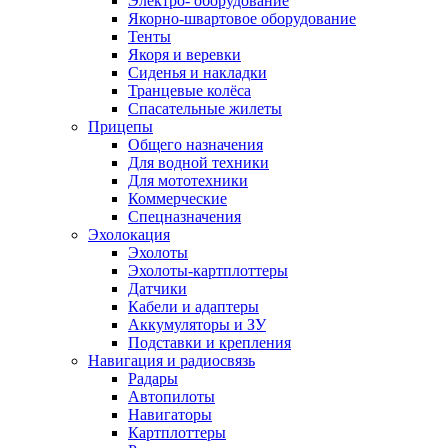
Электро- оборудование
Якорно-швартовое оборудование
Тенты
Якоря и веревки
Сиденья и накладки
Транцевые колёса
Спасательные жилеты
Прицепы
Общего назначения
Для водной техники
Для мототехники
Коммерческие
Спецназначения
Эхолокация
Эхолоты
Эхолоты-картплоттеры
Датчики
Кабели и адаптеры
Аккумуляторы и ЗУ
Подставки и крепления
Навигация и радиосвязь
Радары
Автопилоты
Навигаторы
Картплоттеры