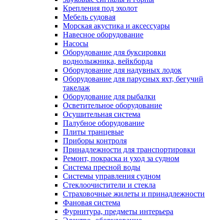
Крепления под эхолот
Мебель судовая
Морская акустика и аксессуары
Навесное оборудование
Насосы
Оборудование для буксировки
воднолыжника, вейкборда
Оборудование для надувных лодок
Оборудование для парусных яхт, бегучий
такелаж
Оборудование для рыбалки
Осветительное оборудование
Осушительная система
Палубное оборудование
Плиты транцевые
Приборы контроля
Принадлежности для транспортировки
Ремонт, покраска и уход за судном
Система пресной воды
Системы управления судном
Стеклоочистители и стекла
Страховочные жилеты и принадлежности
Фановая система
Фурнитура, предметы интерьера