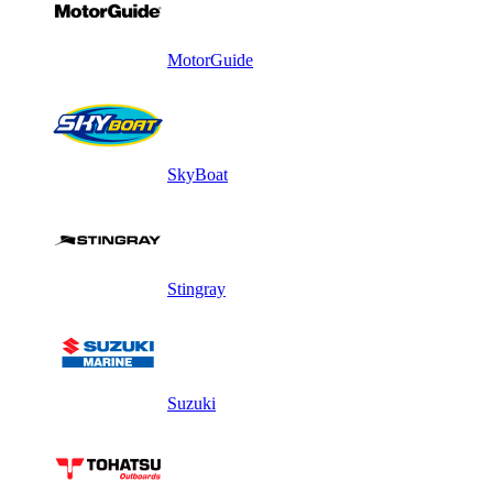
MotorGuide
SkyBoat
Stingray
Suzuki