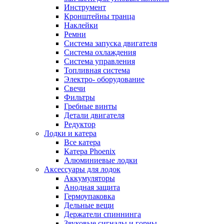
Инструмент
Кронштейны транца
Наклейки
Ремни
Система запуска двигателя
Система охлаждения
Система управления
Топливная система
Электро- оборудование
Свечи
Фильтры
Гребные винты
Детали двигателя
Редуктор
Лодки и катера
Все катера
Катера Phoenix
Алюминиевые лодки
Аксессуары для лодок
Аккумуляторы
Анодная защита
Гермоупаковка
Дельные вещи
Держатели спиннинга
Звуковые сигналы и горны