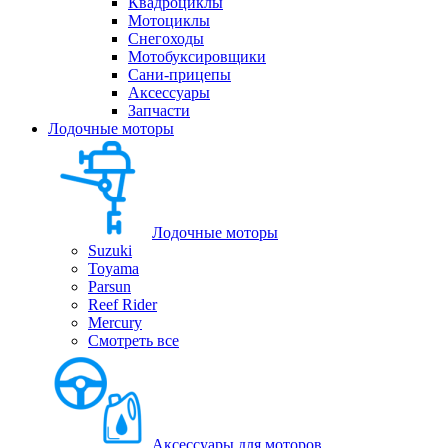
Квадроциклы
Мотоциклы
Снегоходы
Мотобуксировщики
Сани-прицепы
Аксессуары
Запчасти
Лодочные моторы
Лодочные моторы
Suzuki
Toyama
Parsun
Reef Rider
Mercury
Смотреть все
Аксессуары для моторов