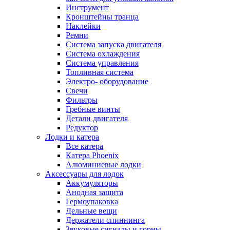
Инструмент
Кронштейны транца
Наклейки
Ремни
Система запуска двигателя
Система охлаждения
Система управления
Топливная система
Электро- оборудование
Свечи
Фильтры
Гребные винты
Детали двигателя
Редуктор
Лодки и катера
Все катера
Катера Phoenix
Алюминиевые лодки
Аксессуары для лодок
Аккумуляторы
Анодная защита
Гермоупаковка
Дельные вещи
Держатели спиннинга
Звуковые сигналы и горны