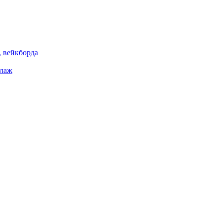
 вейкборда
елаж