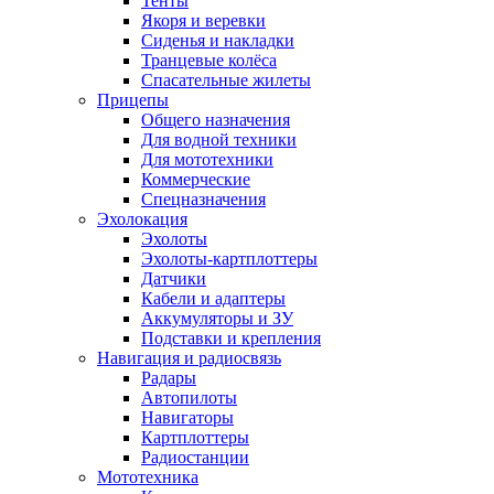
Тенты
Якоря и веревки
Сиденья и накладки
Транцевые колёса
Спасательные жилеты
Прицепы
Общего назначения
Для водной техники
Для мототехники
Коммерческие
Спецназначения
Эхолокация
Эхолоты
Эхолоты-картплоттеры
Датчики
Кабели и адаптеры
Аккумуляторы и ЗУ
Подставки и крепления
Навигация и радиосвязь
Радары
Автопилоты
Навигаторы
Картплоттеры
Радиостанции
Мототехника