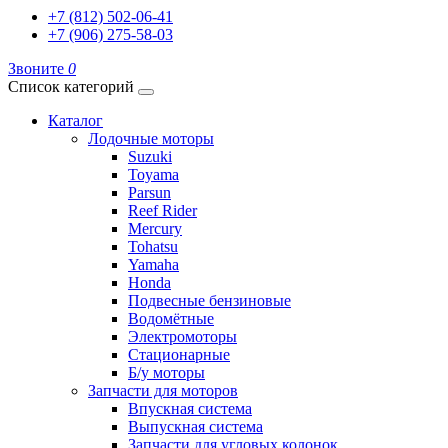
+7 (812) 502-06-41
+7 (906) 275-58-03
Звоните
0
Список категорий
Каталог
Лодочные моторы
Suzuki
Toyama
Parsun
Reef Rider
Mercury
Tohatsu
Yamaha
Honda
Подвесные бензиновые
Водомётные
Электромоторы
Стационарные
Б/у моторы
Запчасти для моторов
Впускная система
Выпускная система
Запчасти для угловых колонок