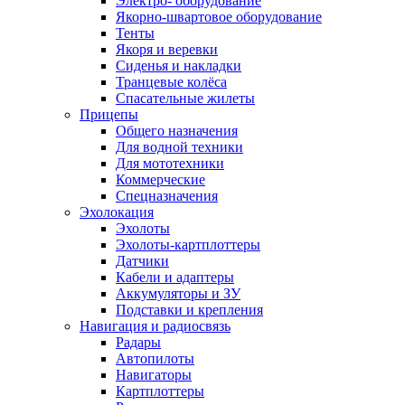
Электро- оборудование
Якорно-швартовое оборудование
Тенты
Якоря и веревки
Сиденья и накладки
Транцевые колёса
Спасательные жилеты
Прицепы
Общего назначения
Для водной техники
Для мототехники
Коммерческие
Спецназначения
Эхолокация
Эхолоты
Эхолоты-картплоттеры
Датчики
Кабели и адаптеры
Аккумуляторы и ЗУ
Подставки и крепления
Навигация и радиосвязь
Радары
Автопилоты
Навигаторы
Картплоттеры