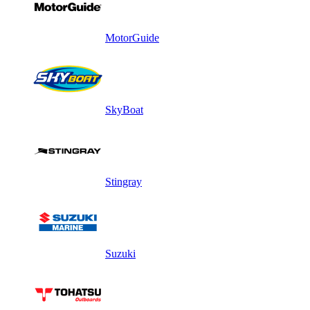
MotorGuide
SkyBoat
Stingray
Suzuki