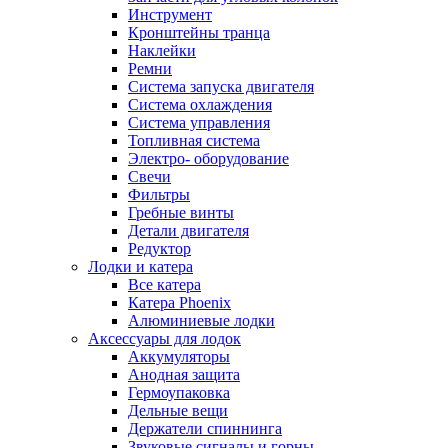
Инструмент
Кронштейны транца
Наклейки
Ремни
Система запуска двигателя
Система охлаждения
Система управления
Топливная система
Электро- оборудование
Свечи
Фильтры
Гребные винты
Детали двигателя
Редуктор
Лодки и катера
Все катера
Катера Phoenix
Алюминиевые лодки
Аксессуары для лодок
Аккумуляторы
Анодная защита
Гермоупаковка
Дельные вещи
Держатели спиннинга
Звуковые сигналы и горны