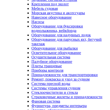
Крепления под эхолот
Мебель судовая
Морская акустика и аксессуары
Навесное оборудование
Насосы
Оборудование для буксировки
воднолыжника, вейкборда
Оборудование для надувных лодок
Оборудование для парусных яхт, бегучий
такелаж
Оборудование для рыбалки
Осветительное оборудование
Осушительная система
Палубное оборудование
Плиты транцевые
Приборы контроля
Принадлежности для транспортировки
Ремонт, покраска и уход за судном
Система пресной воды
Системы управления судном
Стеклоочистители и стекла
Страховочные жилеты и принадлежности
Фановая система
Фурнитура, предметы интерьера