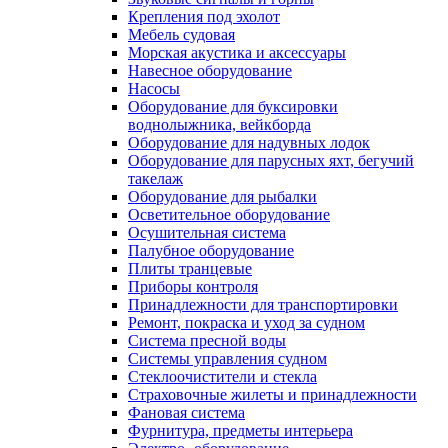
Крепления под эхолот
Мебель судовая
Морская акустика и аксессуары
Навесное оборудование
Насосы
Оборудование для буксировки
воднолыжника, вейкборда
Оборудование для надувных лодок
Оборудование для парусных яхт, бегучий
такелаж
Оборудование для рыбалки
Осветительное оборудование
Осушительная система
Палубное оборудование
Плиты транцевые
Приборы контроля
Принадлежности для транспортировки
Ремонт, покраска и уход за судном
Система пресной воды
Системы управления судном
Стеклоочистители и стекла
Страховочные жилеты и принадлежности
Фановая система
Фурнитура, предметы интерьера