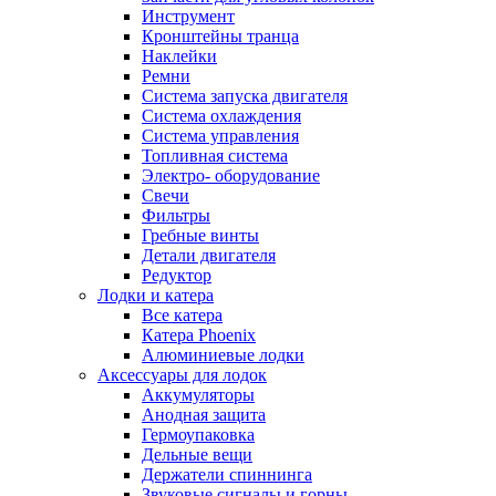
Инструмент
Кронштейны транца
Наклейки
Ремни
Система запуска двигателя
Система охлаждения
Система управления
Топливная система
Электро- оборудование
Свечи
Фильтры
Гребные винты
Детали двигателя
Редуктор
Лодки и катера
Все катера
Катера Phoenix
Алюминиевые лодки
Аксессуары для лодок
Аккумуляторы
Анодная защита
Гермоупаковка
Дельные вещи
Держатели спиннинга
Звуковые сигналы и горны