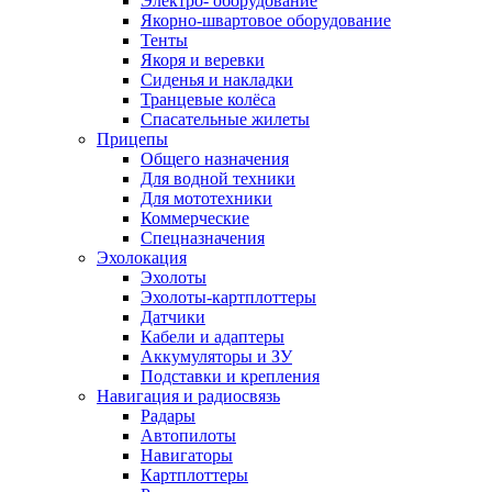
Электро- оборудование
Якорно-швартовое оборудование
Тенты
Якоря и веревки
Сиденья и накладки
Транцевые колёса
Спасательные жилеты
Прицепы
Общего назначения
Для водной техники
Для мототехники
Коммерческие
Спецназначения
Эхолокация
Эхолоты
Эхолоты-картплоттеры
Датчики
Кабели и адаптеры
Аккумуляторы и ЗУ
Подставки и крепления
Навигация и радиосвязь
Радары
Автопилоты
Навигаторы
Картплоттеры