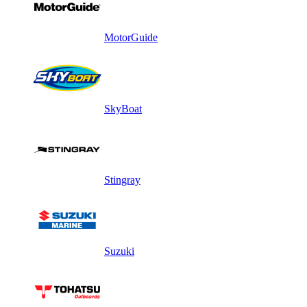
MotorGuide
SkyBoat
Stingray
Suzuki