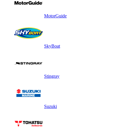
MotorGuide
SkyBoat
Stingray
Suzuki