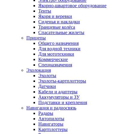
Электро- оборудование
Якорно-швартовое оборудование
Тенты
Якоря и веревки
Сиденья и накладки
Транцевые колёса
Спасательные жилеты
Прицепы
Общего назначения
Для водной техники
Для мототехники
Коммерческие
Спецназначения
Эхолокация
Эхолоты
Эхолоты-картплоттеры
Датчики
Кабели и адаптеры
Аккумуляторы и ЗУ
Подставки и крепления
Навигация и радиосвязь
Радары
Автопилоты
Навигаторы
Картплоттеры