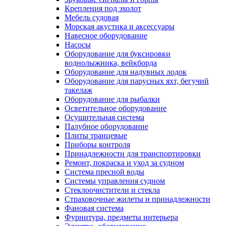
Крепления под эхолот
Мебель судовая
Морская акустика и аксессуары
Навесное оборудование
Насосы
Оборудование для буксировки
воднолыжника, вейкборда
Оборудование для надувных лодок
Оборудование для парусных яхт, бегучий
такелаж
Оборудование для рыбалки
Осветительное оборудование
Осушительная система
Палубное оборудование
Плиты транцевые
Приборы контроля
Принадлежности для транспортировки
Ремонт, покраска и уход за судном
Система пресной воды
Системы управления судном
Стеклоочистители и стекла
Страховочные жилеты и принадлежности
Фановая система
Фурнитура, предметы интерьера