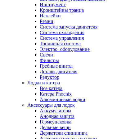
Инструмент
Кронштейны транца
Наклейки
Ремни
Система запуска двигателя
Система охлаждения
Система управления
Топливная система
Электро- оборудование
Свечи
Фильтры
Гребные винты
Детали двигателя
Редуктор
Лодки и катера
Все катера
Катера Phoenix
Алюминиевые лодки
Аксессуары для лодок
Аккумуляторы
Анодная защита
Гермоупаковка
Дельные вещи
Держатели спиннинга
Звуковые сигналы и горны